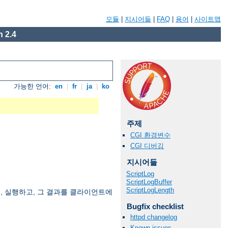
모듈
|
지시어들
|
FAQ
|
용어
|
사이트맵
 2.4
가능한 언어:
en
|
fr
|
ja
|
ko
주제
CGI 환경변수
CGI 디버깅
지시어들
ScriptLog
ScriptLogBuffer
ScriptLogLength
여, 실행하고, 그 결과를 클라이언트에
Bugfix checklist
httpd changelog
Known issues