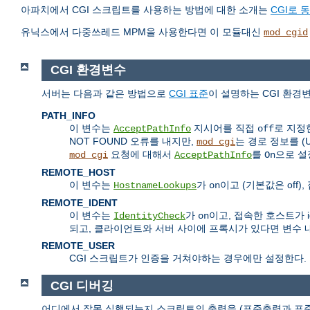
아파치에서 CGI 스크립트를 사용하는 방법에 대한 소개는
CGI로 
유닉스에서 다중쓰레드 MPM을 사용한다면 이 모듈대신
mod_cgid
CGI 환경변수
서버는 다음과 같은 방법으로
CGI 표준
이 설명하는 CGI 환경
PATH_INFO
이 변수는
지시어를 직접
로 지정
AcceptPathInfo
off
NOT FOUND 오류를 내지만,
는 경로 정보를 
mod_cgi
요청에 대해서
를
으로 설
mod_cgi
AcceptPathInfo
On
REMOTE_HOST
이 변수는
가
이고 (기본값은 off
HostnameLookups
on
REMOTE_IDENT
이 변수는
가
이고, 접속한 호스트가 
IdentityCheck
on
되고, 클라이언트와 서버 사이에 프록시가 있다면 변수 
REMOTE_USER
CGI 스크립트가 인증을 거쳐야하는 경우에만 설정한다.
CGI 디버깅
어디에서 잘못 실행되는지 스크립트의 출력을 (표준출력과 표준오