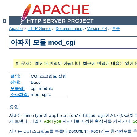
Apache
>
HTTP Server
>
Documentation
>
Version 2.4
>
모듈
아파치 모듈 mod_cgi
이 문서는 최신판 번역이 아닙니다. 최근에 변경된 내용은 영어 
설명:
CGI 스크립트 실행
상태:
Base
모듈명:
cgi_module
소스파일:
mod_cgi.c
요약
서버는 mime type이
이거나 (아파치 1
application/x-httpd-cgi
게 보낸다. 파일이
지시어로 지정한 확장자를 가지거나,
AddType
S
서버는 CGI 스크립트를 부를때
라는 환경변수를 추
DOCUMENT_ROOT