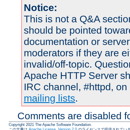
Notice:
This is not a Q&A sect
should be pointed towar
documentation or serve
moderators if they are 
invalid/off-topic. Quest
Apache HTTP Server shou
IRC channel, #httpd, on 
mailing lists
.
Comments are disabled fo
Copyright 2021 The Apache Software Foundation.
この文書は
Apache License, Version 2.0
のライセンスで提供されていま