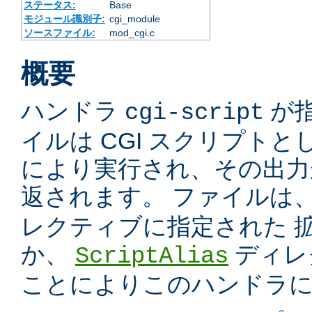
ステータス:
Base
モジュール識別子:
cgi_module
ソースファイル:
mod_cgi.c
概要
ハンドラ
が
cgi-script
イルは CGI スクリプトと
により実行され、その出力
返されます。 ファイルは
レクティブに指定された 
か、
ディレ
ScriptAlias
ことによりこのハンドラ