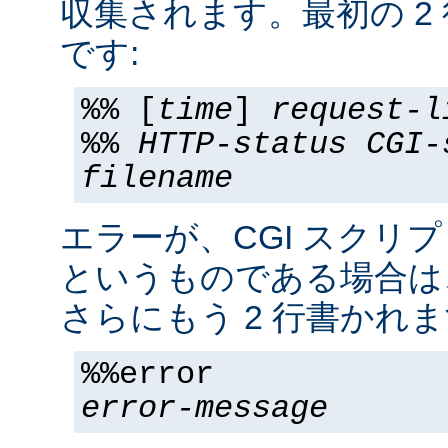
収集されます。最初の 2
です:
%% [
time
]
request-l
%%
HTTP-status
CGI-
filename
エラーが、CGI スクリ
というものである場合は
さらにもう 2 行書かれま
%%error
error-message