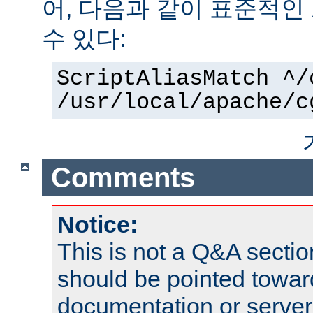
어, 다음과 같이 표준적인
수 있다:
ScriptAliasMatch ^/
/usr/local/apache/c
Comments
Notice:
This is not a Q&A sect
should be pointed towar
documentation or serve