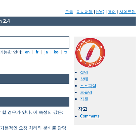
모듈
|
지시어들
|
FAQ
|
용어
|
사이트맵
 2.4
가능한 언어:
en
|
fr
|
ja
|
ko
|
tr
설명
상태
소스파일
모듈명
지원
참고
 경우가 있다. 이 속성의 값은:
Comments
은 기본적인 요청 처리와 분배를 담당