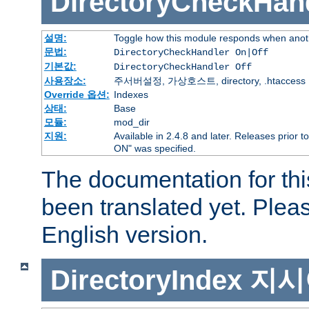
DirectoryCheckHan
설명:
Toggle how this module responds when anoth
문법:
DirectoryCheckHandler On|Off
기본값:
DirectoryCheckHandler Off
사용장소:
주서버설정, 가상호스트, directory, .htaccess
Override 옵션:
Indexes
상태:
Base
모듈:
mod_dir
지원:
Available in 2.4.8 and later. Releases prior t
ON" was specified.
The documentation for thi
been translated yet. Plea
English version.
DirectoryIndex
지시