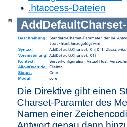
.htaccess-Dateien
AddDefaultCharset
-
Beschreibung:
Standard-Charset-Parameter, der bei Ant
hinzugefügt wird
text/html
Syntax:
AddDefaultCharset On|Off|
Zeichenko
Voreinstellung:
AddDefaultCharset Off
Kontext:
Serverkonfiguration, Virtual Host, Verzeichn
AllowOverride:
FileInfo
Status:
Core
Modul:
core
Die Direktive gibt einen 
Charset-Paramter des Me
Namen einer Zeichencodie
Antwort genau dann hinzu