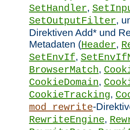
,
SetHandler
SetInp
, 
SetOutputFilter
Direktiven Add* und 
Metadaten (
,
Header
R
,
SetEnvIf
SetEnvIf
,
BrowserMatch
Cook
,
CookieDomain
Cook
,
CookieTracking
Co
-Direkti
mod_rewrite
,
RewriteEngine
Rew