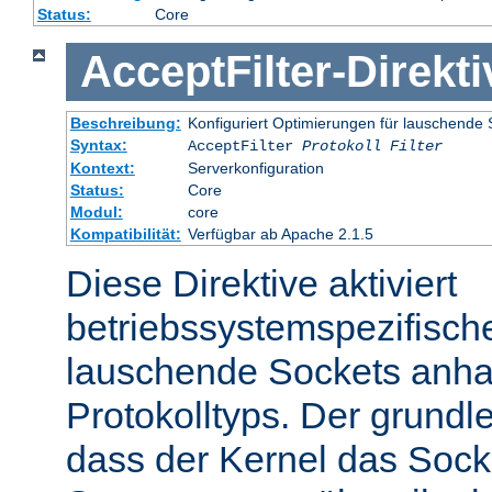
Status:
Core
AcceptFilter
-
Direkti
Beschreibung:
Konfiguriert Optimierungen für lauschende 
Syntax:
AcceptFilter
Protokoll
Filter
Kontext:
Serverkonfiguration
Status:
Core
Modul:
core
Kompatibilität:
Verfügbar ab Apache 2.1.5
Diese Direktive aktiviert
betriebssystemspezifisch
lauschende Sockets anh
Protokolltyps. Der grundl
dass der Kernel das Sock