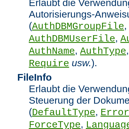
Erlaubt die Verwendun
Autorisierungs-Anwei
(
,
AuthDBMGroupFile
,
AuthDBMUserFile
A
,
AuthName
AuthType
usw.
).
Require
FileInfo
Erlaubt die Verwendung
Steuerung der Dokume
(
,
DefaultType
Erro
,
ForceType
Languag