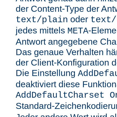
der Content-Type der Ant
oder
text/plain
text/
jedes mittels
-Elemen
META
Antwort angegebene Char
Das genaue Verhalten hän
der Client-Konfiguration 
Die Einstellung
AddDefa
deaktiviert diese Funktiona
AddDefaultCharset O
Standard-Zeichenkodier