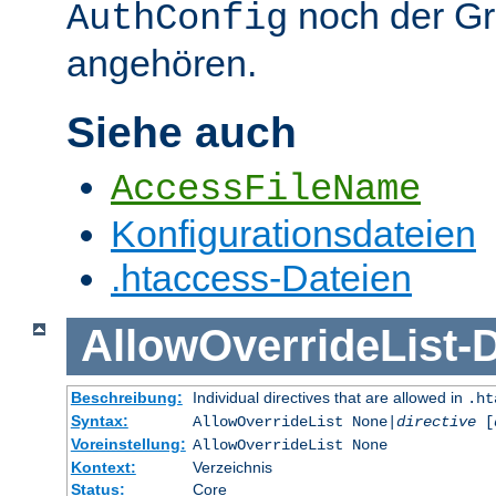
noch der G
AuthConfig
angehören.
Siehe auch
AccessFileName
Konfigurationsdateien
.htaccess-Dateien
AllowOverrideList
-
D
Beschreibung:
Individual directives that are allowed in
.ht
Syntax:
AllowOverrideList None|
directive
[
Voreinstellung:
AllowOverrideList None
Kontext:
Verzeichnis
Status:
Core