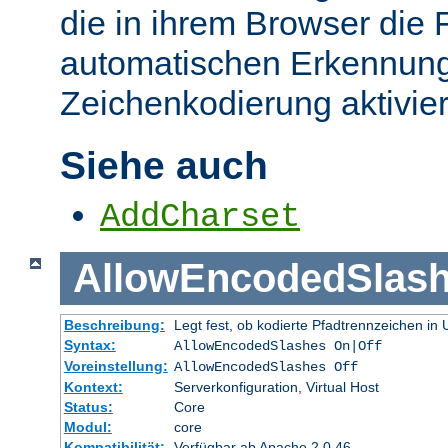
die in ihrem Browser die 
automatischen Erkennung
Zeichenkodierung aktivier
Siehe auch
AddCharset
AllowEncodedSlas
Beschreibung:
Legt fest, ob kodierte Pfadtrennzeichen i
Syntax:
AllowEncodedSlashes On|Off
Voreinstellung:
AllowEncodedSlashes Off
Kontext:
Serverkonfiguration, Virtual Host
Status:
Core
Modul:
core
Kompatibilität:
Verfügbar ab Apache 2.0.46