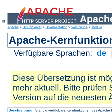
Apache
Apache
>
HTTP-Server
>
Dokumentation
>
Version 2.4
>
Module
Apache-Kernfunktio
Verfügbare Sprachen:
de
Diese Übersetzung ist mög
mehr aktuell. Bitte prüfen 
Version auf die neuesten
Beschreibung:
Ständig verfügbare Kernfunktionen des Apache