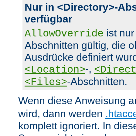
Nur in <Directory>-Ab
verfügbar
ist nur
AllowOverride
Abschnitten gültig, die 
Ausdrücke definiert wurd
-,
<Location>
<Direc
-Abschnitten.
<Files>
Wenn diese Anweisung a
wird, dann werden
.htacc
komplett ignoriert. In die