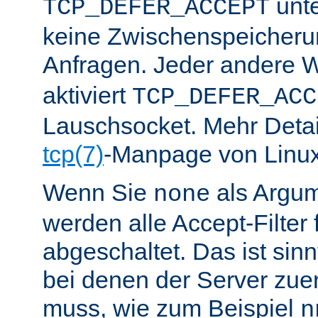
unte
TCP_DEFER_ACCEPT
keine Zwischenspeicher
Anfragen. Jeder andere W
aktiviert
TCP_DEFER_ACC
Lauschsocket. Mehr Detail
tcp(7)
-Manpage von Linux
Wenn Sie
als Argu
none
werden alle Accept-Filter 
abgeschaltet. Das ist sinnv
bei denen der Server zue
muss, wie zum Beispiel
n