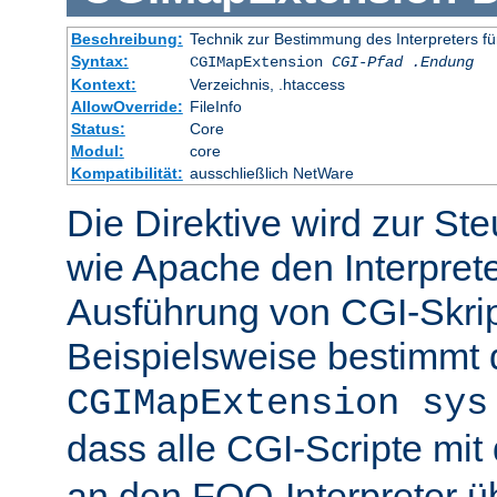
Beschreibung:
Technik zur Bestimmung des Interpreters fü
Syntax:
CGIMapExtension
CGI-Pfad
.Endung
Kontext:
Verzeichnis, .htaccess
AllowOverride:
FileInfo
Status:
Core
Modul:
core
Kompatibilität:
ausschließlich NetWare
Die Direktive wird zur St
wie Apache den Interpreter
Ausführung von CGI-Skrip
Beispielsweise bestimmt
CGIMapExtension sys
dass alle CGI-Scripte mi
an den FOO-Interpreter 