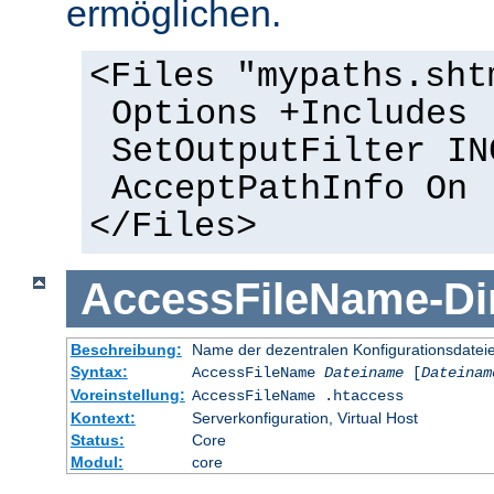
ermöglichen.
<Files "mypaths.sht
Options +Includes
SetOutputFilter IN
AcceptPathInfo On
</Files>
AccessFileName
-
Di
Beschreibung:
Name der dezentralen Konfigurationsdatei
Syntax:
AccessFileName
Dateiname
[
Dateinam
Voreinstellung:
AccessFileName .htaccess
Kontext:
Serverkonfiguration, Virtual Host
Status:
Core
Modul:
core