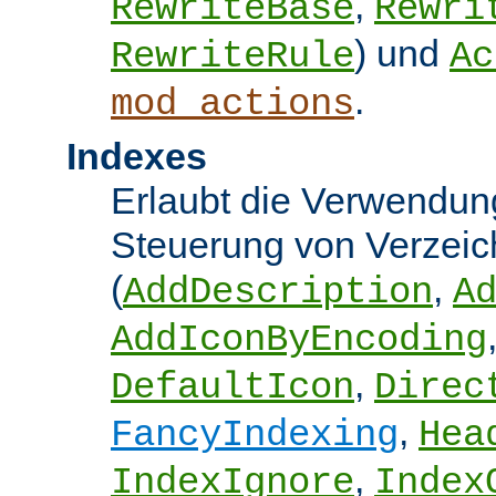
,
RewriteBase
Rewri
) und
RewriteRule
Ac
.
mod_actions
Indexes
Erlaubt die Verwendung
Steuerung von Verzeic
(
,
AddDescription
A
AddIconByEncoding
,
DefaultIcon
Direc
,
FancyIndexing
Hea
,
IndexIgnore
Index