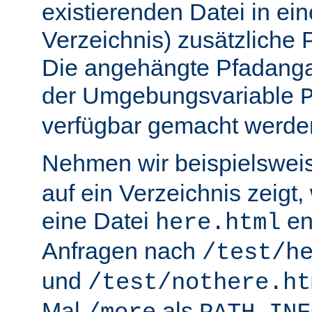
existierenden Datei in ei
Verzeichnis) zusätzliche
Die angehängte Pfadanga
der Umgebungsvariable
verfügbar gemacht werde
Nehmen wir beispielswei
auf ein Verzeichnis zeigt,
eine Datei
en
here.html
Anfragen nach
/test/h
und
/test/nothere.ht
Mal
als