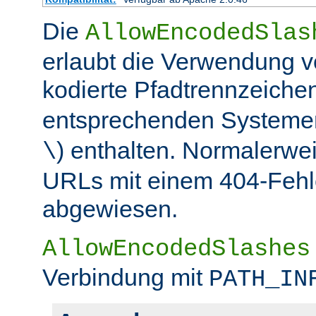
Die
AllowEncodedSlas
erlaubt die Verwendung 
kodierte Pfadtrennzeichen
entsprechenden Systemen
) enthalten. Normalerwe
\
URLs mit einem 404-Fehle
abgewiesen.
AllowEncodedSlashes
Verbindung mit
PATH_IN