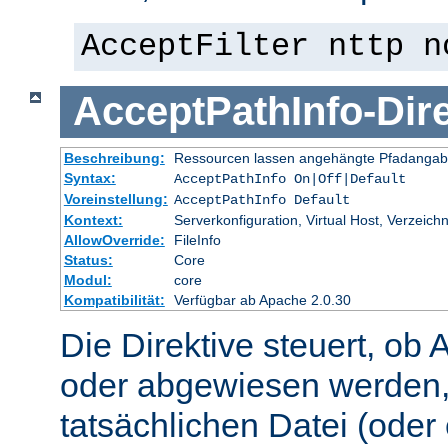
AcceptFilter nttp n
AcceptPathInfo
-
Dir
Beschreibung:
Ressourcen lassen angehängte Pfadangab
Syntax:
AcceptPathInfo On|Off|Default
Voreinstellung:
AcceptPathInfo Default
Kontext:
Serverkonfiguration, Virtual Host, Verzeichn
AllowOverride:
FileInfo
Status:
Core
Modul:
core
Kompatibilität:
Verfügbar ab Apache 2.0.30
Die Direktive steuert, ob 
oder abgewiesen werden,
tatsächlichen Datei (oder 