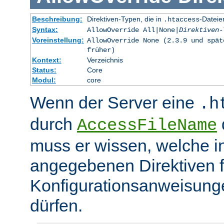
Beschreibung:
Direktiven-Typen, die in
-Dateie
.htaccess
Syntax:
AllowOverride All|None|
Direktiven-
Voreinstellung:
AllowOverride None (2.3.9 und spät
früher)
Kontext:
Verzeichnis
Status:
Core
Modul:
core
Wenn der Server eine
.h
durch
d
AccessFileName
muss er wissen, welche in
angegebenen Direktiven 
Konfigurationsanweisung
dürfen.