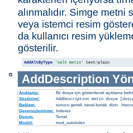
alınmalıdır. Simge metni
veya istemci resim göster
da kullanıcı resim yüklem
gösterilir.
AddAltByType
'salt metin'
 text
/
plain
AddDescription
Yön
Açıklama:
Bir dosya için gösterilecek açıklama belirtil
Sözdizimi:
AddDescription
metin dosya
[
dosy
Bağlam:
sunucu geneli, sanal konak, dizin, .htacc
Geçersizleştirme:
Indexes
Durum:
Temel
Modül:
mod_autoindex