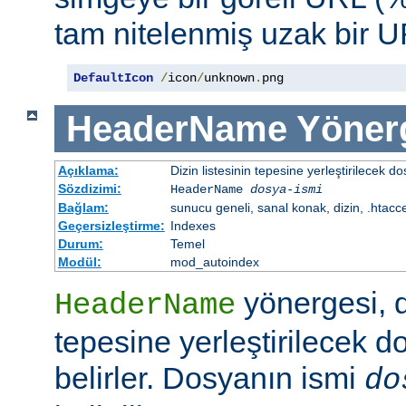
tam nitelenmiş uzak bir UR
DefaultIcon
/
icon
/
unknown
.
png
HeaderName
Yöner
Açıklama:
Dizin listesinin tepesine yerleştirilecek do
Sözdizimi:
HeaderName
dosya-ismi
Bağlam:
sunucu geneli, sanal konak, dizin, .htacc
Geçersizleştirme:
Indexes
Durum:
Temel
Modül:
mod_autoindex
yönergesi, di
HeaderName
tepesine yerleştirilecek d
belirler. Dosyanın ismi
do