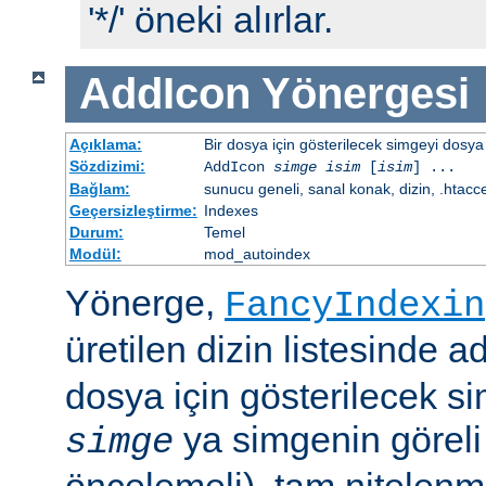
'*/' öneki alırlar.
AddIcon
Yönergesi
Açıklama:
Bir dosya için gösterilecek simgeyi dosya 
Sözdizimi:
AddIcon
simge
isim
[
isim
] ...
Bağlam:
sunucu geneli, sanal konak, dizin, .htacc
Geçersizleştirme:
Indexes
Durum:
Temel
Modül:
mod_autoindex
Yönerge,
FancyIndexin
üretilen dizin listesinde a
dosya için gösterilecek sim
ya simgenin göreli
simge
öncelemeli), tam nitelenm