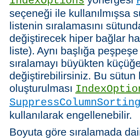
IndexOptions
seçeneği ile kullanılmışsa s
listenin sıralamasını sütun
değiştirecek hiper bağlar hali
liste). Aynı başlığa peşpeşe
sıralamayı büyükten küçüğe
değiştirebilirsiniz. Bu sütun
oluşturulması
IndexOptio
SuppressColumnSortin
kullanılarak engellenebilir.
Boyuta göre sıralamada dai