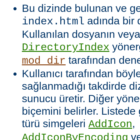
Bu dizinde bulunan ve ge
adında bir 
index.html
Kullanılan dosyanın veya
yönerg
DirectoryIndex
tarafından denet
mod_dir
Kullanıcı tarafından böyl
sağlanmadığı takdirde dizi
sunucu üretir. Diğer yöne
biçemini belirler. Listede
türü simgeleri
,
AddIcon
v
AddIconByEncoding