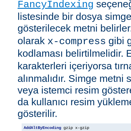
seçeneği
FancyIndexing
listesinde bir dosya simge
gösterilecek metni belirler
olarak
gibi g
x-compress
kodlaması belirtilmelidir.
karakterleri içeriyorsa tırn
alınmalıdır. Simge metni
veya istemci resim göster
da kullanıcı resim yüklem
gösterilir.
AddAltByEncoding
 gzip x-gzip