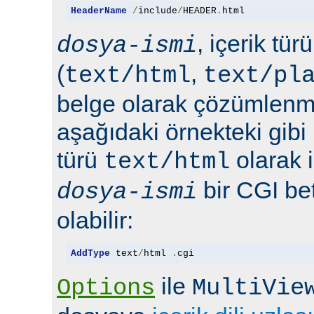
HeaderName
/
include
/
HEADER
.
html
, içerik tür
dosya-ismi
(
,
text/html
text/pl
belge olarak çözümlenmel
aşağıdaki örnekteki gibi 
türü
olarak 
text/html
bir CGI bet
dosya-ismi
olabilir:
AddType
 text
/
html 
.
cgi
ile
Options
MultiVie