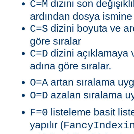
dizini son değişik
C=M
ardından dosya ismine g
dizini boyuta ve a
C=S
göre sıralar
dizini açıklamaya 
C=D
adına göre sıralar.
artan sıralama uyg
O=A
azalan sıralama uy
O=D
listeleme basit lis
F=0
yapılır (
FancyIndexi