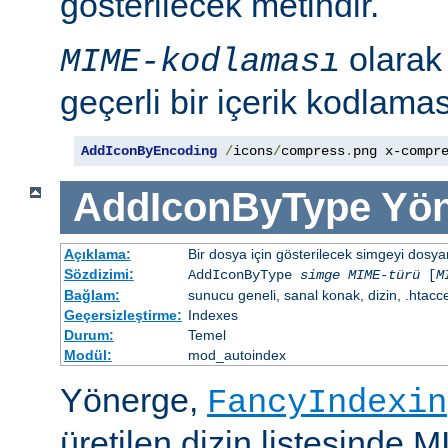
gösterilecek metindir.
olara
MIME-kodlaması
geçerli bir içerik kodlaması
AddIconByEncoding
/
icons
/
compress
.
png x-compr
AddIconByType
Yön
Açıklama:
Bir dosya için gösterilecek simgeyi dosya
Sözdizimi:
AddIconByType
simge
MIME-türü
[
M
Bağlam:
sunucu geneli, sanal konak, dizin, .htacc
Geçersizleştirme:
Indexes
Durum:
Temel
Modül:
mod_autoindex
Yönerge,
FancyIndexin
üretilen dizin listesinde 