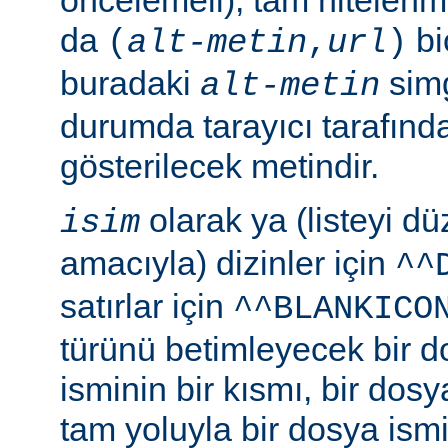
da
bi
(
alt-metin
,
url
)
buradaki
simg
alt-metin
durumda tarayıcı tarafınd
gösterilecek metindir.
olarak ya (listeyi 
isim
amacıyla) dizinler için
^^
satırlar için
^^BLANKICO
türünü betimleyecek bir d
isminin bir kısmı, bir dosy
tam yoluyla bir dosya ismi b