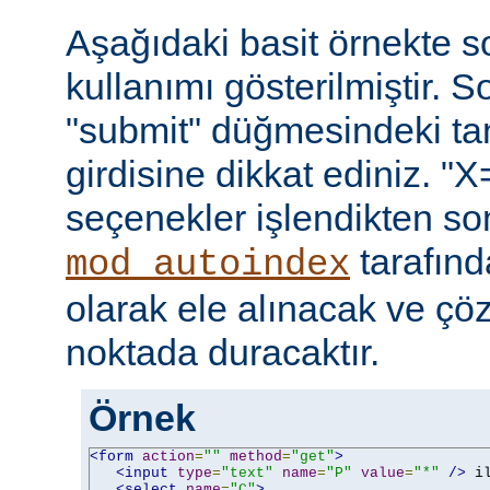
Aşağıdaki basit örnekte s
kullanımı gösterilmiştir. 
"submit" düğmesindeki t
girdisine dikkat ediniz. "X
seçenekler işlendikten so
tarafın
mod_autoindex
olarak ele alınacak ve ç
noktada duracaktır.
Örnek
<form
action
=
""
method
=
"get"
>
<input
type
=
"text"
name
=
"P"
value
=
"*"
/>
 i
<select
name
=
"C"
>