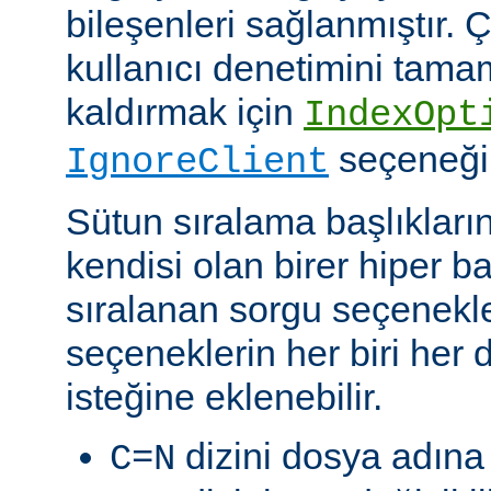
bileşenleri sağlanmıştır. Ç
kullanıcı denetimini tam
kaldırmak için
IndexOpt
seçeneği k
IgnoreClient
Sütun sıralama başlıkların
kendisi olan birer hiper 
sıralanan sorgu seçenekler
seçeneklerin her biri her di
isteğine eklenebilir.
dizini dosya adına 
C=N