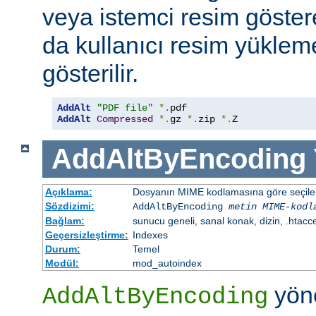
veya istemci resim göster
da kullanıcı resim yüklem
gösterilir.
AddAlt
"PDF file"
*.
AddAlt
Compressed
*.
gz 
*.
zip 
*.
Z
AddAltByEncoding
Açıklama:
Dosyanın MIME kodlamasına göre seçilen 
Sözdizimi:
AddAltByEncoding
metin
MIME-kodl
Bağlam:
sunucu geneli, sanal konak, dizin, .htacc
Geçersizleştirme:
Indexes
Durum:
Temel
Modül:
mod_autoindex
yöne
AddAltByEncoding