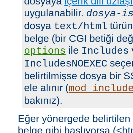
dosyaya
içerik dili uzlaş
uygulanabilir.
dosya-i
dosya
türün
text/html
belge (bir CGI betiği deği
ile
options
Includes
seçen
IncludesNOEXEC
belirtilmişse dosya bir S
ele alınır (
mod_includ
bakınız).
Eğer yönergede belirtile
belge gibi başlıyorsa (<ht