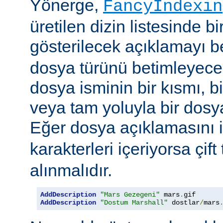
Yönerge,
FancyIndexin
üretilen dizin listesinde bi
gösterilecek açıklamayı be
dosya türünü betimleyecek
dosya isminin bir kısmı, bi
veya tam yoluyla bir dosya i
Eğer dosya açıklamasını 
karakterleri içeriyorsa çift 
alınmalıdır.
AddDescription
"Mars Gezegeni"
 mars
.
gif 
AddDescription
"Dostum Marshall"
 dostlar
/
mars