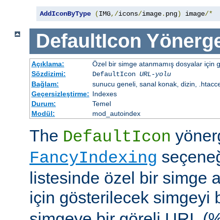
AddIconByType
(
IMG
,/
icons
/
image
.
png
)
 image
/*
DefaultIcon
Yönerge
Açıklama:
Özel bir simge atanmamış dosyalar için gö
Sözdizimi:
DefaultIcon
URL-yolu
Bağlam:
sunucu geneli, sanal konak, dizin, .htacc
Geçersizleştirme:
Indexes
Durum:
Temel
Modül:
mod_autoindex
The
yöner
DefaultIcon
seçeneği
FancyIndexing
listesinde özel bir simge
için gösterilecek simgeyi b
simgeye bir göreli URL (