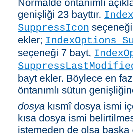
Normalde öntanımlı açıkl
genişliği 23 bayttır.
Inde
seçeneği
SuppressIcon
ekler;
IndexOptions S
seçeneği 7 bayt,
IndexO
SuppressLastModifie
bayt ekler. Böylece en faz
öntanımlı sütun genişliğine
dosya
kısmî dosya ismi i
kısa dosya ismi belirtilm
istemeden de olsa başka 