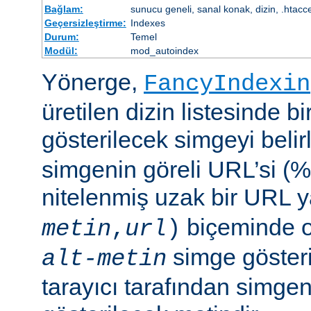
Bağlam:
sunucu geneli, sanal konak, dizin, .htacc
Geçersizleştirme:
Indexes
Durum:
Temel
Modül:
mod_autoindex
Yönerge,
FancyIndexin
üretilen dizin listesinde bi
gösterilecek simgeyi belir
simgenin göreli URL’si (%
nitelenmiş uzak bir URL 
biçeminde ol
metin
,
url
)
simge göster
alt-metin
tarayıcı tarafından simge