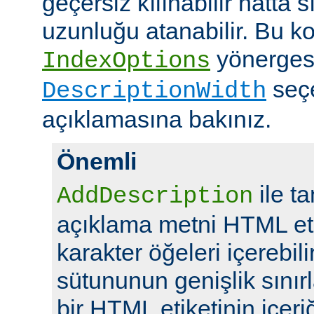
geçersiz kılınabilir hatta 
uzunluğu atanabilir. Bu ko
yönerges
IndexOptions
seç
DescriptionWidth
açıklamasına bakınız.
Önemli
ile t
AddDescription
açıklama metni HTML eti
karakter öğeleri içerebil
sütununun genişlik sını
bir HTML etiketinin içeriğ