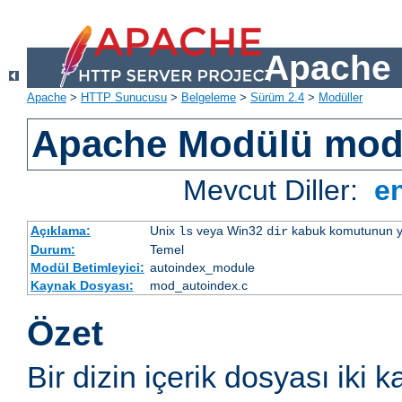
Apache 
Apache
>
HTTP Sunucusu
>
Belgeleme
>
Sürüm 2.4
>
Modüller
Apache Modülü mod
Mevcut Diller:
e
Açıklama:
Unix
veya Win32
kabuk komutunun yaptı
ls
dir
Durum:
Temel
Modül Betimleyici:
autoindex_module
Kaynak Dosyası:
mod_autoindex.c
Özet
Bir dizin içerik dosyası iki k