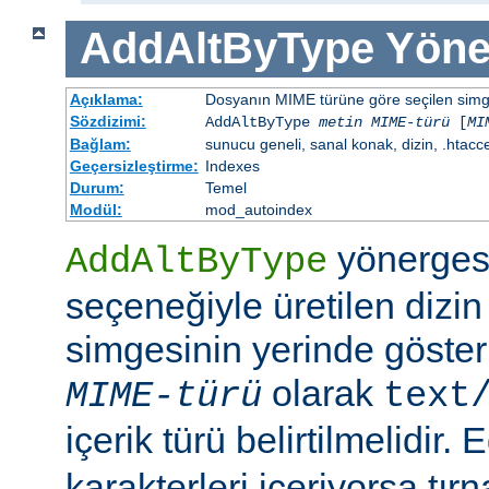
AddAltByType
Yöne
Açıklama:
Dosyanın MIME türüne göre seçilen simgen
Sözdizimi:
AddAltByType
metin
MIME-türü
[
MI
Bağlam:
sunucu geneli, sanal konak, dizin, .htacc
Geçersizleştirme:
Indexes
Durum:
Temel
Modül:
mod_autoindex
yönerges
AddAltByType
seçeneğiyle üretilen dizin
simgesinin yerinde gösteri
olarak
MIME-türü
text
içerik türü belirtilmelidir.
karakterleri içeriyorsa tırn