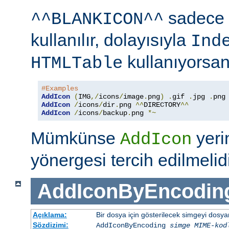
sadece 
^^BLANKICON^^
kullanılır, dolayısıyla
Ind
kullanıyorsan
HTMLTable
#Examples
AddIcon
(
IMG
,/
icons
/
image
.
png
)
.
gif 
.
jpg 
.
AddIcon
/
icons
/
dir
.
png 
^^
DIRECTORY
^^
AddIcon
/
icons
/
backup
.
png 
*~
Mümkünse
yer
AddIcon
yönergesi tercih edilmelidi
AddIconByEncodin
Açıklama:
Bir dosya için gösterilecek simgeyi dosy
Sözdizimi:
AddIconByEncoding
simge
MIME-kod