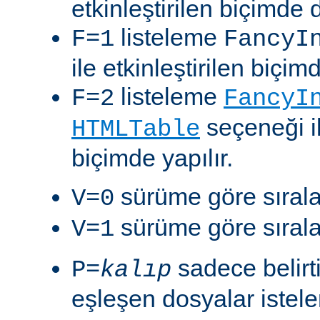
etkinleştirilen biçimde 
listeleme
F=1
FancyI
ile etkinleştirilen biçim
listeleme
F=2
FancyI
seçeneği il
HTMLTable
biçimde yapılır.
sürüme göre sıralam
V=0
sürüme göre sıralam
V=1
sadece belirt
P=
kalıp
eşleşen dosyalar istelen