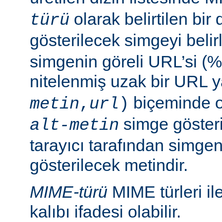
olarak belirtilen bir 
türü
gösterilecek simgeyi belir
simgenin göreli URL’si (%
nitelenmiş uzak bir URL 
biçeminde ol
metin
,
url
)
simge göster
alt-metin
tarayıcı tarafından simge
gösterilecek metindir.
MIME-türü
MIME türleri il
kalıbı ifadesi olabilir.