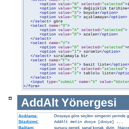
<option
value
=
"N"
selected
=
"selected"
>
<option
value
=
"M"
>
 değişiklik tarihine
<option
value
=
"S"
>
 boyuta
</option>
<option
value
=
"D"
>
 açıklamaya
</option>
</select>
 göre

<select
name
=
"O"
>
<option
value
=
"A"
selected
=
"selected"
>
<option
value
=
"D"
>
 azalan
</option>
</select>
<select
name
=
"V"
>
<option
value
=
"0"
selected
=
"selected"
>
<option
value
=
"1"
>
 sürümlü
</option>
</select>
 sıralamayla bir

<select
name
=
"F"
>
<option
value
=
"0"
>
 basit liste
</option
<option
value
=
"1"
selected
=
"selected"
>
<option
value
=
"2"
>
 tablolu liste
</opti
</select>
<input
type
=
"submit"
name
=
"X"
value
=
"Göste
</form>
AddAlt
Yönergesi
Açıklama:
Dosyaya göre seçilen simgenin yerinde gös
Sözdizimi:
AddAlt
metin
dosya
[
dosya
] ...
Bağlam:
sunucu geneli, sanal konak, dizin, .htacc