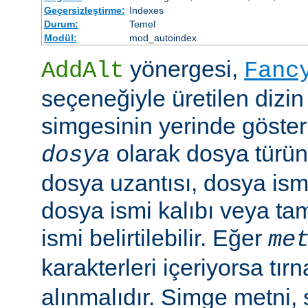
Geçersizleştirme:
Indexes
Durum:
Temel
Modül:
mod_autoindex
yönergesi,
AddAlt
Fanc
seçeneğiyle üretilen dizin
simgesinin yerinde gösteri
olarak dosya türün
dosya
dosya uzantısı, dosya ismi
dosya ismi kalıbı veya ta
ismi belirtilebilir. Eğer
me
karakterleri içeriyorsa tırn
alınmalıdır. Simge metni