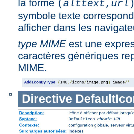
la forme
(
alttext
,
url
symbole texte corresponda
afficher dans les navigat
type MIME
est une expre
caractères génériques rep
MIME.
AddIconByType
(
IMG
,/
icons
/
image
.
png
)
 image
/*
Directive
DefaultIco
Description:
Icône à afficher par défaut lorsqu'
Syntaxe:
DefaultIcon
chemin URL
Contexte:
configuration globale, serveur virtu
Surcharges autorisées:
Indexes