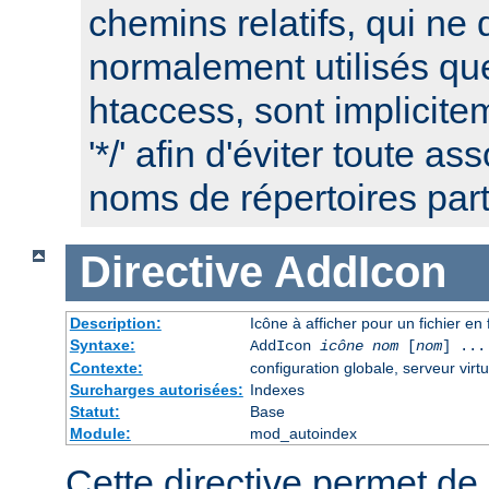
chemins relatifs, qui ne 
normalement utilisés que
htaccess, sont implicite
'*/' afin d'éviter toute a
noms de répertoires part
Directive
AddIcon
Description:
Icône à afficher pour un fichier e
Syntaxe:
AddIcon
icône
nom
[
nom
] ...
Contexte:
configuration globale, serveur virtu
Surcharges autorisées:
Indexes
Statut:
Base
Module:
mod_autoindex
Cette directive permet de 