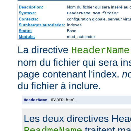
Description:
Nom du fichier qui sera inséré au 
Syntaxe:
HeaderName
nom fichier
Contexte:
configuration globale, serveur virtu
Surcharges autorisées:
Indexes
Statut:
Base
Module:
mod_autoindex
La directive
HeaderName
nom du fichier qui sera in
page contenant l'index.
no
du fichier à inclure.
HeaderName
 HEADER
.
html
Les deux directives He
traitent m