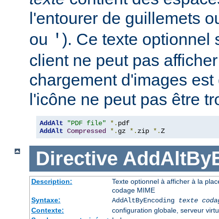
l'entourer de guillemets o
ou
). Ce texte optionnel s
'
client ne peut pas afficher
chargement d'images est 
l'icône ne peut pas être t
AddAlt
"PDF file"
*.
AddAlt
Compressed
*.
gz 
*.
zip 
*.
Z
Directive
AddAltBy
Description:
Texte optionnel à afficher à la pla
codage MIME
Syntaxe:
AddAltByEncoding
texte
coda
Contexte:
configuration globale, serveur virtu