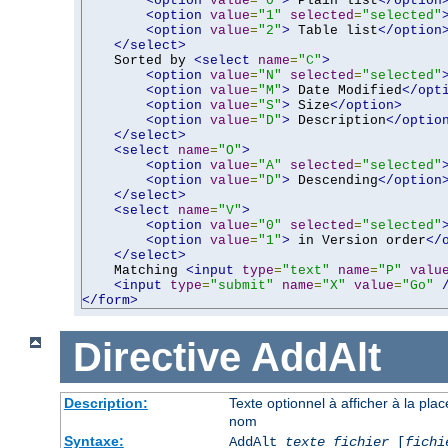
<option
value
=
"0"
>
 Plain list
</option
<option
value
=
"1"
selected
=
"selected"
<option
value
=
"2"
>
 Table list
</option
</select>
    Sorted by 
<select
name
=
"C"
>
<option
value
=
"N"
selected
=
"selected"
<option
value
=
"M"
>
 Date Modified
</opt
<option
value
=
"S"
>
 Size
</option>
<option
value
=
"D"
>
 Description
</optio
</select>
<select
name
=
"O"
>
<option
value
=
"A"
selected
=
"selected"
<option
value
=
"D"
>
 Descending
</option
</select>
<select
name
=
"V"
>
<option
value
=
"0"
selected
=
"selected"
<option
value
=
"1"
>
 in Version order
</
</select>
    Matching 
<input
type
=
"text"
name
=
"P"
valu
<input
type
=
"submit"
name
=
"X"
value
=
"Go"
</form>
Directive
AddAlt
Description:
Texte optionnel à afficher à la pla
nom
Syntaxe:
AddAlt
texte
fichier
[
fichi