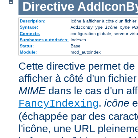
Directive
AddIconB
Description:
Icône à afficher à côté d'un fichie
Syntaxe:
AddIconByType
icône
type MI
Contexte:
configuration globale, serveur virtu
Surcharges autorisées:
Indexes
Statut:
Base
Module:
mod_autoindex
Cette directive permet de 
afficher à côté d'un fichi
MIME
dans le cas d'un af
.
icône
e
FancyIndexing
(échappée par des caractè
l'icône, une URL pleineme