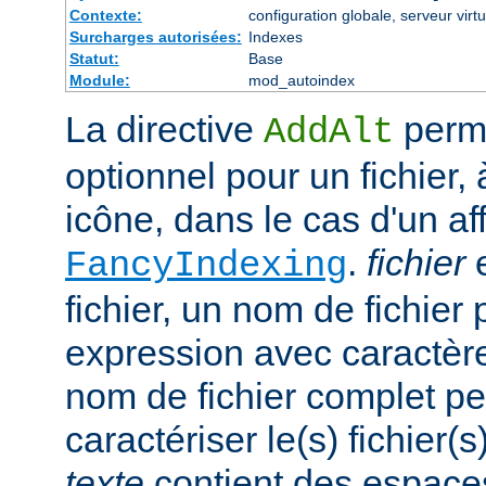
Contexte:
configuration globale, serveur virtu
Surcharges autorisées:
Indexes
Statut:
Base
Module:
mod_autoindex
La directive
perme
AddAlt
optionnel pour un fichier, 
icône, dans le cas d'un af
.
fichier
e
FancyIndexing
fichier, un nom de fichier 
expression avec caractèr
nom de fichier complet pe
caractériser le(s) fichier(
texte
contient des espace