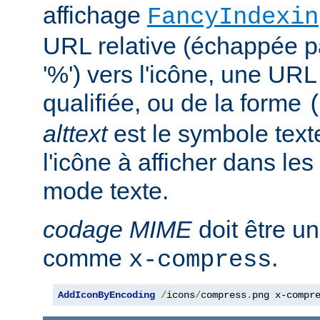
affichage
FancyIndexin
URL relative (échappée p
'%') vers l'icône, une UR
qualifiée, ou de la forme
alttext
est le symbole text
l'icône à afficher dans le
mode texte.
codage MIME
doit être u
comme
.
x-compress
AddIconByEncoding
/
icons
/
compress
.
png x-compr