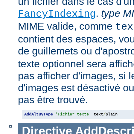
un fichier dans le cas d'u
.
type M
FancyIndexing
MIME valide, comme
tex
contient des espaces, vou
de guillemets ou d'apostr
texte optionnel sera affich
pas afficher d'images, si
d'images est désactivé ou 
pas être trouvé.
AddAltByType
'Fichier texte'
 text
/
plain
Directive
AddDescri