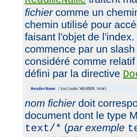
ReadmeName
fichier
comme un chemin 
chemin utilisé pour accé
faisant l'objet de l'index.
commence par un slash '/'
considéré comme relatif 
défini par la directive
Do
HeaderName
/
include
/
HEADER
.
html
nom fichier
doit corresp
document dont le type M
(
par exemple
text/*
t