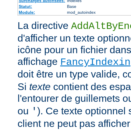
Surcharges autorisées:
Indexes
Statut:
Base
Module:
mod_autoindex
La directive
AddAltByEn
d'afficher un texte optionn
icône pour un fichier dans
affichage
FancyIndexin
doit être un type valide,
Si
texte
contient des esp
l'entourer de guillemets o
ou
). Ce texte optionnel s
'
client ne peut pas afficher