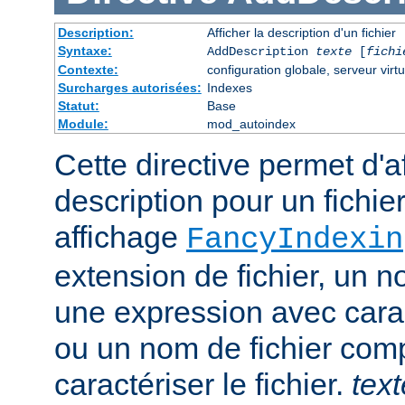
Description:
Afficher la description d'un fichier
Syntaxe:
AddDescription
texte
[
fichi
Contexte:
configuration globale, serveur virtu
Surcharges autorisées:
Indexes
Statut:
Base
Module:
mod_autoindex
Cette directive permet d'a
description pour un fichie
affichage
FancyIndexin
extension de fichier, un no
une expression avec cara
ou un nom de fichier com
caractériser le fichier.
text