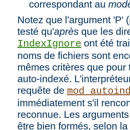
correspondant au
modè
Notez que l'argument 'P' (
testé qu'
après
que les dir
ont été tra
IndexIgnore
noms de fichiers sont enc
mêmes critères que pour to
auto-indexé. L'interpréte
requête de
mod_autoin
immédiatement s'il rencon
reconnue. Les arguments 
être bien formés, selon la