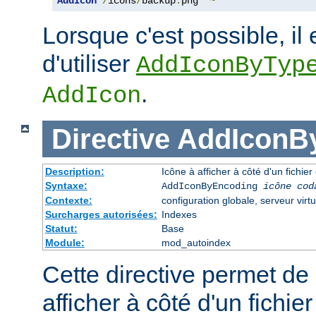
AddIcon
/
icons
/
backup
.
png 
*~
Lorsque c'est possible, il 
d'utiliser
AddIconByTyp
.
AddIcon
Directive
AddIconB
Description:
Icône à afficher à côté d'un fichi
Syntaxe:
AddIconByEncoding
icône
cod
Contexte:
configuration globale, serveur virtu
Surcharges autorisées:
Indexes
Statut:
Base
Module:
mod_autoindex
Cette directive permet de 
afficher à côté d'un fichie