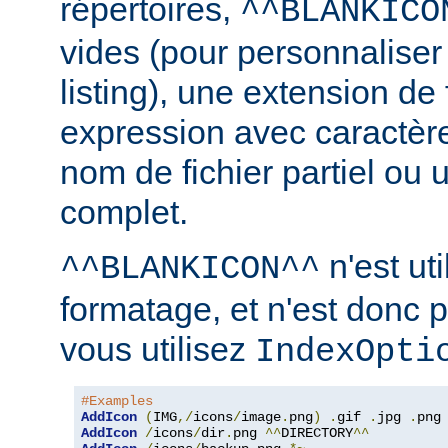
répertoires,
^^BLANKICO
vides (pour personnaliser
listing), une extension de 
expression avec caractèr
nom de fichier partiel ou 
complet.
n'est uti
^^BLANKICON^^
formatage, et n'est donc 
vous utilisez
IndexOpti
#Examples
AddIcon
(
IMG
,/
icons
/
image
.
png
)
.
gif 
.
jpg 
.
AddIcon
/
icons
/
dir
.
png 
^^
DIRECTORY
^^