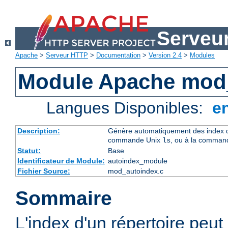
Serveu
Apache
>
Serveur HTTP
>
Documentation
>
Version 2.4
>
Modules
Module Apache mod
Langues Disponibles:
e
Description:
Génère automatiquement des index de
commande Unix
, ou à la comman
ls
Statut:
Base
Identificateur de Module:
autoindex_module
Fichier Source:
mod_autoindex.c
Sommaire
L'index d'un répertoire peu