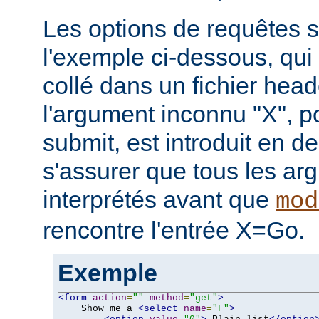
Les options de requêtes so
l'exemple ci-dessous, qui 
collé dans un fichier hea
l'argument inconnu "X", p
submit, est introduit en de
s'assurer que tous les ar
interprétés avant que
mod
rencontre l'entrée X=Go.
Exemple
<form
action
=
""
method
=
"get"
>
    Show me a 
<select
name
=
"F"
>