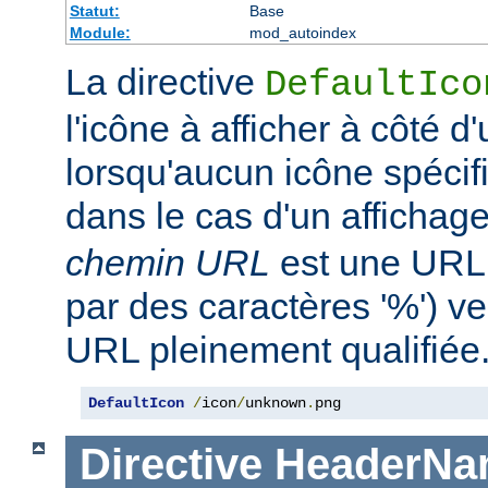
Statut:
Base
Module:
mod_autoindex
La directive
DefaultIco
l'icône à afficher à côté d'
lorsqu'aucun icône spécifi
dans le cas d'un affichag
chemin URL
est une URL 
par des caractères '%') ve
URL pleinement qualifiée
DefaultIcon
/
icon
/
unknown
.
png
Directive
HeaderNa