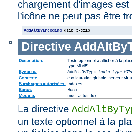
chargement d'images est 
l'icône ne peut pas être t
AddAltByEncoding
 gzip x-gzip
Directive
AddAltBy
Description:
Texte optionnel à afficher à la pla
type MIME
Syntaxe:
AddAltByType
texte
type MIM
Contexte:
configuration globale, serveur virtu
Surcharges autorisées:
Indexes
Statut:
Base
Module:
mod_autoindex
La directive
AddAltByTy
un texte optionnel à la pl