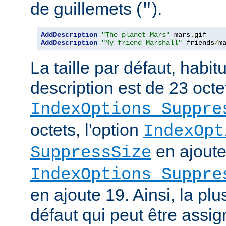
de guillemets (
).
"
AddDescription
"The planet Mars"
 mars
.
AddDescription
"My friend Marshall"
 friends
/
m
La taille par défaut, habi
description est de 23 octe
IndexOptions Suppre
octets, l'option
IndexOpt
en ajoute 
SuppressSize
IndexOptions Suppre
en ajoute 19. Ainsi, la plu
défaut qui peut être assi