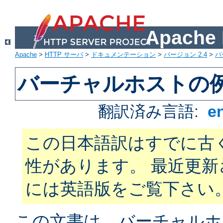
Apach
Apache
>
HTTP サーバ
>
ドキュメンテーション
>
バージョン 2.4
>
バ
バーチャルホストの
翻訳済み言語:
e
この日本語訳はすでに古
性があります。 最近更
には英語版をご覧下さい
この文書は、バーチャルホ