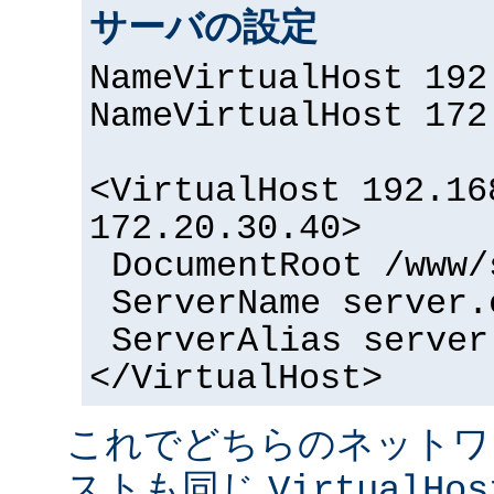
サーバの設定
NameVirtualHost 192
NameVirtualHost 172
<VirtualHost 192.16
172.20.30.40>
DocumentRoot /www/
ServerName server.
ServerAlias server
</VirtualHost>
これでどちらのネットワ
ストも同じ
VirtualHos