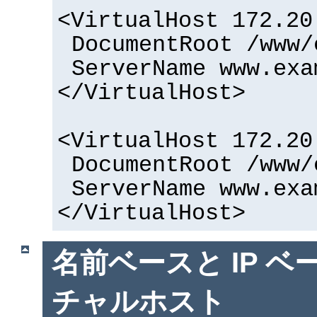
<VirtualHost 172.20
DocumentRoot /www/
ServerName www.exa
</VirtualHost>
<VirtualHost 172.20
DocumentRoot /www/
ServerName www.exa
</VirtualHost>
名前ベースと IP ベ
チャルホスト