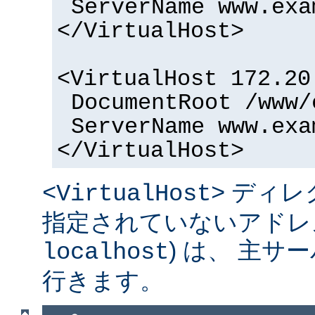
ServerName www.exa
</VirtualHost>
<VirtualHost 172.20
DocumentRoot /www/
ServerName www.exa
</VirtualHost>
ディレ
<VirtualHost>
指定されていないアドレス
) は、 主
localhost
行きます。