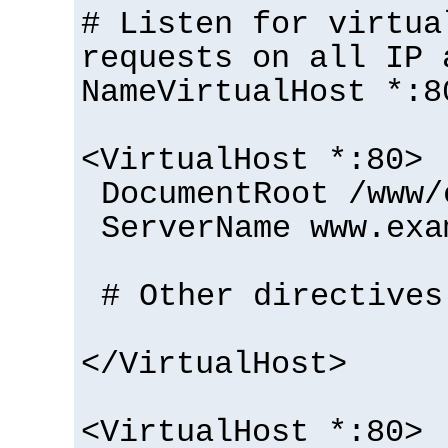
# Listen for virtua
requests on all IP 
NameVirtualHost *:8
<VirtualHost *:80>
DocumentRoot /www/
ServerName www.exa
# Other directives
</VirtualHost>
<VirtualHost *:80>