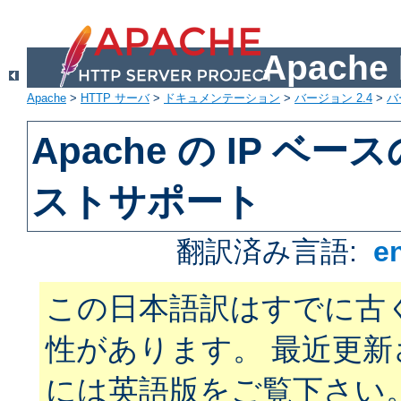
Apach
Apache
>
HTTP サーバ
>
ドキュメンテーション
>
バージョン 2.4
>
バ
Apache の IP ベ
ストサポート
翻訳済み言語:
e
この日本語訳はすでに古
性があります。 最近更
には英語版をご覧下さい