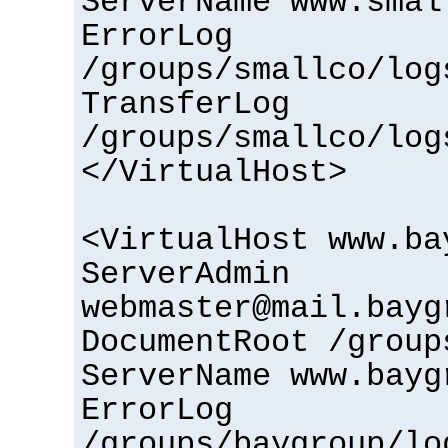
ServerName www.smal
ErrorLog
/groups/smallco/log
TransferLog
/groups/smallco/log
</VirtualHost>
<VirtualHost www.ba
ServerAdmin
webmaster@mail.bayg
DocumentRoot /group
ServerName www.bayg
ErrorLog
/groups/baygroup/lo