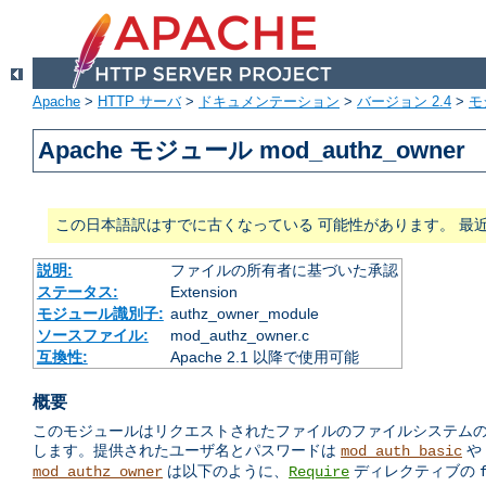
Apache
>
HTTP サーバ
>
ドキュメンテーション
>
バージョン 2.4
>
モ
Apache モジュール mod_authz_owner
この日本語訳はすでに古くなっている 可能性があります。 最
説明:
ファイルの所有者に基づいた承認
ステータス:
Extension
モジュール識別子:
authz_owner_module
ソースファイル:
mod_authz_owner.c
互換性:
Apache 2.1 以降で使用可能
概要
このモジュールはリクエストされたファイルのファイルシステムの 所有
します。提供されたユーザ名とパスワードは
や
mod_auth_basic
は以下のように、
ディレクティブの
mod_authz_owner
Require