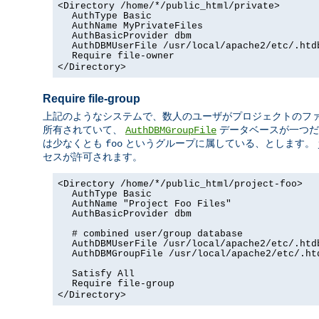
<Directory /home/*/public_html/private>
AuthType Basic
AuthName MyPrivateFiles
AuthBasicProvider dbm
AuthDBMUserFile /usr/local/apache2/etc/.htd
Require file-owner
</Directory>
Require file-group
上記のようなシステムで、数人のユーザがプロジェクトのフ
所有されていて、
データベースが一つだ
AuthDBMGroupFile
は少なくとも
というグループに属している、とします。
foo
セスが許可されます。
<Directory /home/*/public_html/project-foo>
AuthType Basic
AuthName "Project Foo Files"
AuthBasicProvider dbm
# combined user/group database
AuthDBMUserFile /usr/local/apache2/etc/.htd
AuthDBMGroupFile /usr/local/apache2/etc/.ht
Satisfy All
Require file-group
</Directory>