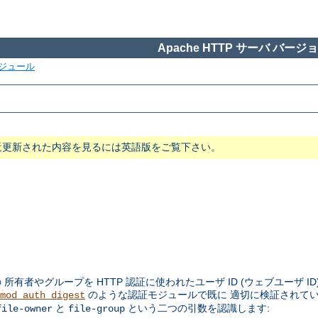
Apache HTTP サーバ バージョン
ジュール
近更新された内容を見るには英語版をご覧下さい。
者やグループを HTTP 認証に使われたユーザ ID (ウェブユーザ ID
のような認証モジュールで既に 適切に検証されて
mod_auth_digest
と
という二つの引数を認識します:
file-owner
file-group