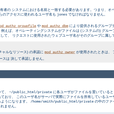
有者の システムにおける名前と一致する必要があります。つまり、オペ
からのアクセスに使われるユーザ名も
でなければなりません。
jones
や
により提供されるグループデ
od_authz_groupfile
mod_authz_dbm
例えば、オペレーティングシステムがファイルは (システムの) グルー
して、 リクエストに使用されたウェブユーザ名がそのグループに属して
チャルなリソース) の承認に
が使用されたときは、 
mod_authz_owner
ースは 決して承認しません。
いて、
に各ユーザがファイルを置いている
~/public_html/private
ており、 このユーザ名がサーバで実際にファイルを所有しているユー
るようになります。
の中のファ
/home/smith/public_html/private
されません。