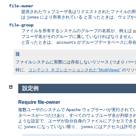
file-owner
提供されたウェブユーザ名はリクエストされたファイルの所
は
により所有されている と言ったときは、ウェブ
jones
file-group
ファイルを所有するシステムのグループの名前が、例えば
m
ブユーザ名がそのグループに属していなければなりません。 
と言ったときは、
がグループデータベースに存在
accounts
注
ファイルシステムに実際には存在しないリソース (
つまり
バー
特に、
コンテント ネゴシエーションされた"MultiViews"
のリソ
設定例
Require file-owner
複数ユーザのシステムで Apache ウェブサーバが実行されて
タベースが一つだけあり、すべてのウェブユーザ名が列挙され
ような設定で、ユーザが自分自身のファイルにアクセスでき
に
になっていない限り、
にはアクセスは許可
jones
jones