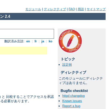
モジュール
|
ディレクティブ
|
FAQ
|
用語
|
サイトマップ
 2.4
翻訳済み言語:
en
|
fr
|
ja
|
ko
トピック
設定例
ディレクティブ
このモジュールにディレクテ
ィブはありません。
Bugfix checklist
httpd changelog
) と 比較することでアクセスを承認
Known issues
いる必要があります。
Report a bug