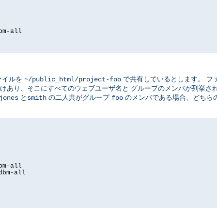
bm-all
ァイルを
で共有しているとします。 フ
~/public_html/project-foo
けあり、そこにすべてのウェブユーザ名と グループのメンバが列挙さ
と
の二人共がグループ
のメンバである場合、どちら
jones
smith
foo
bm-all
dbm-all