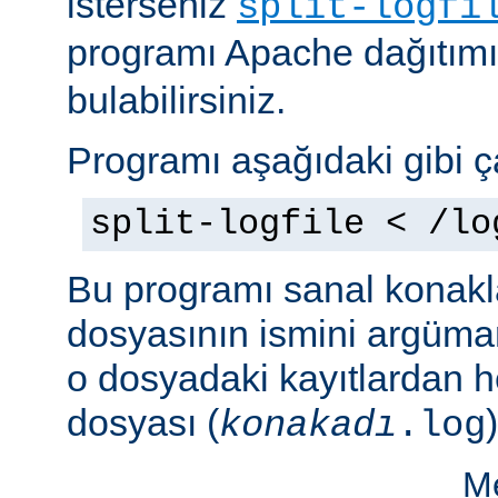
isterseniz
split-logfi
programı Apache dağıtım
bulabilirsiniz.
Programı aşağıdaki gibi çal
split-logfile < /lo
Bu programı sanal konakla
dosyasının ismini argüman 
o dosyadaki kayıtlardan he
dosyası (
)
konakadı
.log
Me