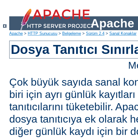
Apache 
Apache
>
HTTP Sunucusu
>
Belgeleme
>
Sürüm 2.4
>
Sanal Konaklar
Dosya Tanıtıcı Sınırl
Me
Çok büyük sayıda sanal kon
biri için ayrı günlük kayıtla
tanıtıcılarını tüketebilir. Ap
dosya tanıtıcıya ek olarak h
diğer günlük kaydı için bir do