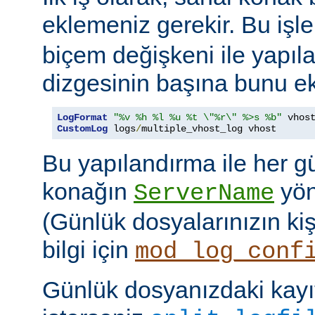
eklemeniz gerekir. Bu işl
biçem değişkeni ile yapıla
dizgesinin başına bunu ek
LogFormat
"%v %h %l %u %t \"%r\" %>s %b"
CustomLog
 logs
/
multiple_vhost_log vhost
Bu yapılandırma ile her g
konağın
yöne
ServerName
(Günlük dosyalarınızın kişis
bilgi için
mod_log_conf
Günlük dosyanızdaki kayıt