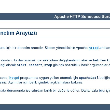
Apache HTTP Sunucusu Sürü
enetim Arayüzü
u için bir denetim aracıdır. Sistem yöneticisinin Apache
artalan
httpd
r önyüz gibi davranarak, gerekli ortam değişkenlerini atar ve belirtilen 
tiği olarak
,
,
gibi tek sözcüklük basit argümanlar a
start
restart
stop
sanız,
programına uygun yolları atamak için
betiğin
httpd
apache2ctl
iniz. Ayrıntılar için betik içindeki açıklamalara bakınız.
ata durumunda ise sıfırdan farklı bir değerle döner. Daha fazla bilgi içi