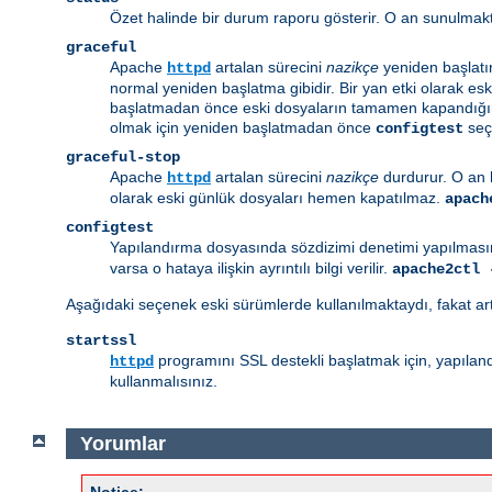
Özet halinde bir durum raporu gösterir. O an sunulmakt
graceful
Apache
artalan sürecini
nazikçe
yeniden başlatı
httpd
normal yeniden başlatma gibidir. Bir yan etki olarak es
başlatmadan önce eski dosyaların tamamen kapandığında
olmak için yeniden başlatmadan önce
seçe
configtest
graceful-stop
Apache
artalan sürecini
nazikçe
durdurur. O an 
httpd
olarak eski günlük dosyaları hemen kapatılmaz.
apach
configtest
Yapılandırma dosyasında sözdizimi denetimi yapılmasın
varsa o hataya ilişkin ayrıntılı bilgi verilir.
apache2ctl 
Aşağıdaki seçenek eski sürümlerde kullanılmaktaydı, fakat ar
startssl
programını SSL destekli başlatmak için, yapılandı
httpd
kullanmalısınız.
Yorumlar