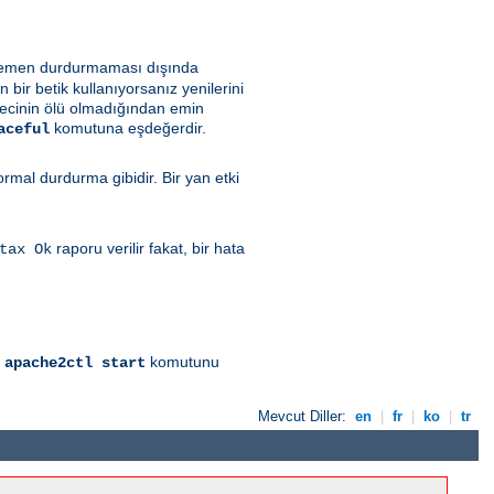
i hemen durdurmaması dışında
bir betik kullanıyorsanız yenilerini
recinin ölü olmadığından emin
komutuna eşdeğerdir.
aceful
al durdurma gibidir. Bir yan etki
raporu verilir fakat, bir hata
tax Ok
l
komutunu
apache2ctl start
Mevcut Diller:
en
|
fr
|
ko
|
tr