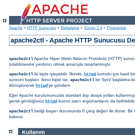
Apache
>
HTTP Sunucusu
>
Belgeleme
>
Sürüm 2.4
>
Programlar
apache2ctl - Apache HTTP Sunucusu D
Apache Hiper Metin Aktarım Protokolü (HTTP) sunucus
apache2ctl
tutabilmesine yardımcı olmak amacıyla tasarlanmıştır.
iki kipte işleyebilir. İlkinde,
komutu için basit bi
apache2ctl
httpd
sürecini başlatır. İkinci kipte ise,
bir SysV başlatma be
apache2ctl
dönüştürerek
'ye gönderir.
httpd
Eğer Apache kurulumunuzda standart dışı dosya yolları kullanmış
gerek gördüğünüz
komut satırı argümanlarını da belirtebilirs
httpd
betiği başarı durumunda 0 çıkış değeri ile döner. Bir h
apache2ctl
bakınız.
Kullanım