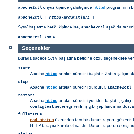
önyüz kipinde çalıştığında
programının bü
apache2ctl
httpd
apache2ctl
[
httpd-argümanları
]
SysV başlatma betiği kipinde ise,
aşağıda tanımla
apache2ctl
apache2ctl
komut
Seçenekler
Burada sadece SysV başlatma betiğine özgü seçeneklere yer v
start
Apache
artalan sürecini başlatır. Zaten çalışmak
httpd
stop
Apache
artalan sürecini durdurur.
httpd
apache2ctl 
restart
Apache
artalan sürecini yeniden başlatır; çalış
httpd
seçeneği verilmiş gibi yapılandırma dosyal
configtest
fullstatus
üzerinden tam bir durum raporu gösterir.
mod_status
HTTP tarayıcı kurulu olmalıdır. Durum raporuna erişmek
status