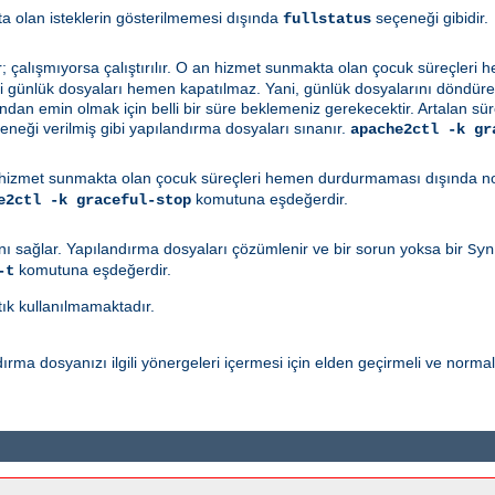
a olan isteklerin gösterilmemesi dışında
seçeneği gibidir.
fullstatus
r; çalışmıyorsa çalıştırılır. O an hizmet sunmakta olan çocuk süreçler
ki günlük dosyaları hemen kapatılmaz. Yani, günlük dosyalarını döndüren 
n emin olmak için belli bir süre beklemeniz gerekecektir. Artalan sü
neği verilmiş gibi yapılandırma dosyaları sınanır.
apache2ctl -k gr
hizmet sunmakta olan çocuk süreçleri hemen durdurmaması dışında norm
komutuna eşdeğerdir.
e2ctl -k graceful-stop
ı sağlar. Yapılandırma dosyaları çözümlenir ve bir sorun yoksa bir
Syn
komutuna eşdeğerdir.
-t
tık kullanılmamaktadır.
rma dosyanızı ilgili yönergeleri içermesi için elden geçirmeli ve norma