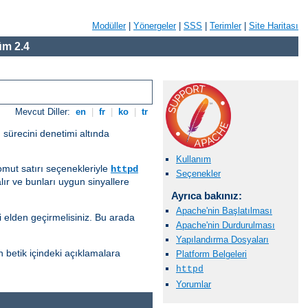
Modüller
|
Yönergeler
|
SSS
|
Terimler
|
Site Haritası
m 2.4
Mevcut Diller:
en
|
fr
|
ko
|
tr
 sürecini denetimi altında
Kullanım
komut satırı seçenekleriyle
httpd
Seçenekler
lır ve bunları uygun sinyallere
Ayrıca bakınız:
Apache'nin Başlatılması
i elden geçirmelisiniz. Bu arada
Apache'nin Durdurulması
Yapılandırma Dosyaları
n betik içindeki açıklamalara
Platform Belgeleri
httpd
Yorumlar