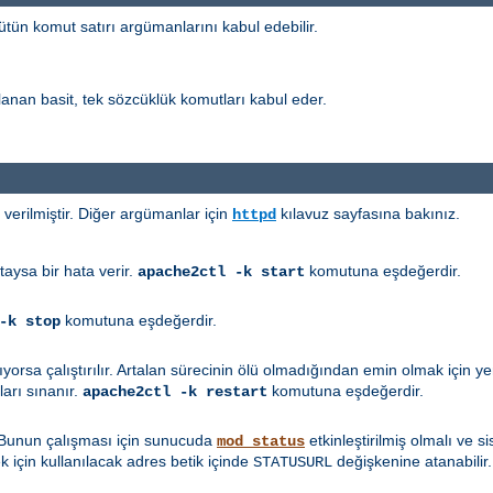
tün komut satırı argümanlarını kabul edebilir.
nan basit, tek sözcüklük komutları kabul eder.
erilmiştir. Diğer argümanlar için
kılavuz sayfasına bakınız.
httpd
taysa bir hata verir.
komutuna eşdeğerdir.
apache2ctl -k start
komutuna eşdeğerdir.
-k stop
mıyorsa çalıştırılır. Artalan sürecinin ölü olmadığından emin olmak için
arı sınanır.
komutuna eşdeğerdir.
apache2ctl -k restart
 Bunun çalışması için sunucuda
etkinleştirilmiş olmalı ve 
mod_status
 için kullanılacak adres betik içinde
değişkenine atanabilir.
STATUSURL