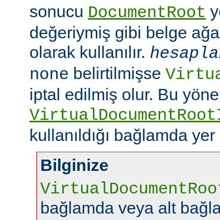
sonucu
y
DocumentRoot
değeriymiş gibi belge ağac
olarak kullanılır.
hesapla
belirtilmişse
none
Virtu
iptal edilmiş olur. Bu yön
VirtualDocumentRoot
kullanıldığı bağlamda yer
Bilginize
VirtualDocumentRoo
bağlamda veya alt bağl