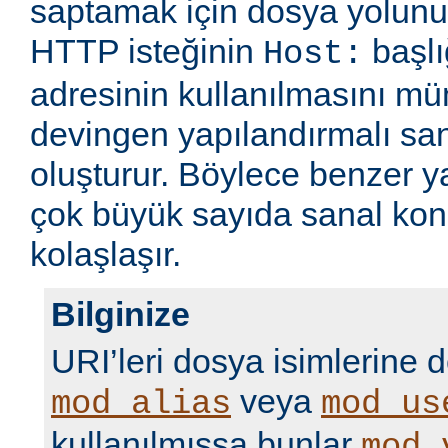
saptamak için dosya yolunu
HTTP isteğinin
başlı
Host:
adresinin kullanılmasını m
devingen yapılandırmalı sa
oluşturur. Böylece benzer 
çok büyük sayıda sanal kon
kolaşlaşır.
Bilginize
URI’leri dosya isimlerine 
veya
mod_alias
mod_us
kullanılmışsa bunlar
mod_