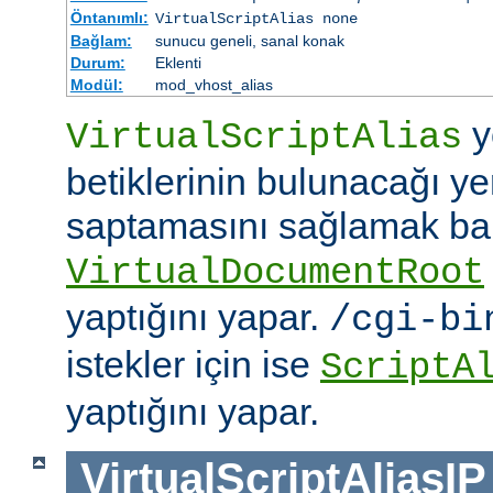
Öntanımlı:
VirtualScriptAlias none
Bağlam:
sunucu geneli, sanal konak
Durum:
Eklenti
Modül:
mod_vhost_alias
y
VirtualScriptAlias
betiklerinin bulunacağı ye
saptamasını sağlamak b
VirtualDocumentRoot
yaptığını yapar.
/cgi-bi
istekler için ise
ScriptA
yaptığını yapar.
VirtualScriptAliasIP