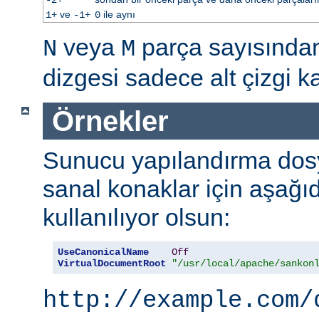
ve
ile aynı
1+
-1+
0
veya
parça sayısınd
N
M
dizgesi sadece alt çizgi kar
Örnekler
Sunucu yapılandırma dos
sanal konaklar için aşağı
kullanılıyor olsun:
UseCanonicalName
Off
VirtualDocumentRoot
"/usr/local/apache/sankon
http://example.com/