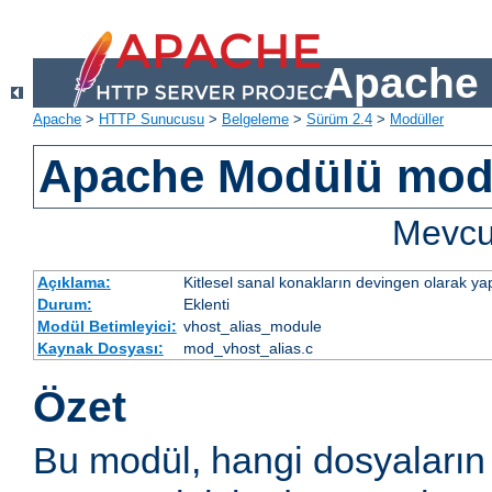
Apache 
Apache
>
HTTP Sunucusu
>
Belgeleme
>
Sürüm 2.4
>
Modüller
Apache Modülü mod
Mevcut
Açıklama:
Kitlesel sanal konakların devingen olarak yap
Durum:
Eklenti
Modül Betimleyici:
vhost_alias_module
Kaynak Dosyası:
mod_vhost_alias.c
Özet
Bu modül, hangi dosyaların