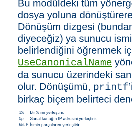
Bu modüldeki tüm yönergel
dosya yoluna dönüştürerek 
Dönüşüm dizgesi (bundan 
diyeceğiz) ya sunucu ismi
belirlendiğini öğrenmek iç
yöne
UseCanonicalName
da sunucu üzerindeki san
olur. Dönüşümü,
printf
birkaç biçem belirteci dene
Bir
imi yerleştirir.
%%
%
Sanal konağın IP adresini yerleştirir.
%p
İsmin parçalarını yerleştirir.
%N.M