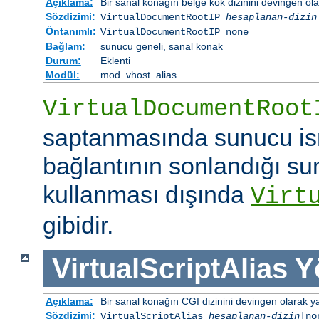
Açıklama:
Bir sanal konağın belge kök dizinini devingen ola
Sözdizimi:
VirtualDocumentRootIP
hesaplanan-dizin
Öntanımlı:
VirtualDocumentRootIP none
Bağlam:
sunucu geneli, sanal konak
Durum:
Eklenti
Modül:
mod_vhost_alias
VirtualDocumentRoot
saptanmasında sunucu is
bağlantının sonlandığı su
kullanması dışında
Virt
gibidir.
VirtualScriptAlias
Y
Açıklama:
Bir sanal konağın CGI dizinini devingen olarak ya
Sözdizimi:
VirtualScriptAlias
hesaplanan-dizin
|no