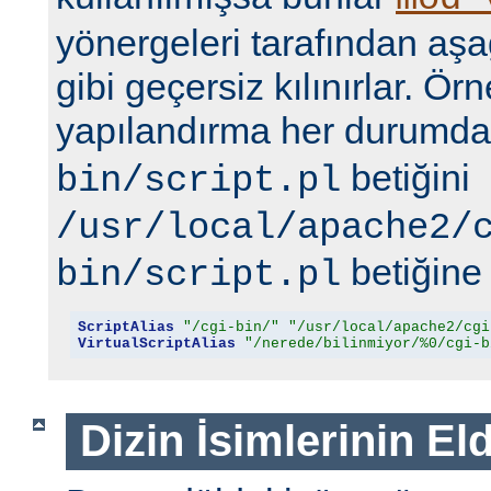
yönergeleri tarafından aşa
gibi geçersiz kılınırlar. Ör
yapılandırma her durumd
betiğini
bin/script.pl
/usr/local/apache2/
betiğine 
bin/script.pl
ScriptAlias
"/cgi-bin/"
"/usr/local/apache2/cgi
VirtualScriptAlias
"/nerede/bilinmiyor/%0/cgi-b
Dizin İsimlerinin El