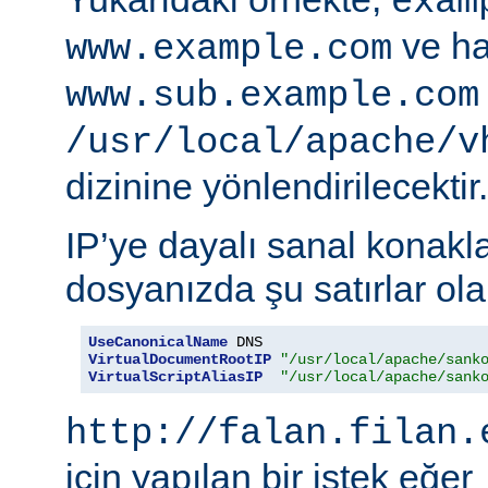
exam
ve ha
www.example.com
www.sub.example.com
/usr/local/apache/v
dizinine yönlendirilecektir.
IP’ye dayalı sanal konakla
dosyanızda şu satırlar olab
UseCanonicalName
VirtualDocumentRootIP
"/usr/local/apache/sank
VirtualScriptAliasIP
"/usr/local/apache/sank
http://falan.filan.
için yapılan bir istek eğer