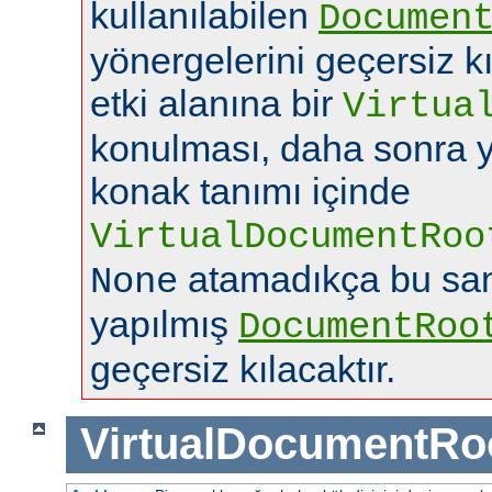
kullanılabilen
Documen
yönergelerini geçersiz k
etki alanına bir
Virtua
konulması, daha sonra y
konak tanımı içinde
VirtualDocumentRoo
atamadıkça bu san
None
yapılmış
DocumentRoo
geçersiz kılacaktır.
VirtualDocumentRo