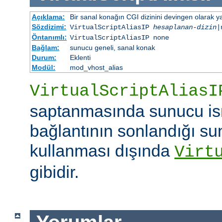
Açıklama:
Bir sanal konağın CGI dizinini devingen olarak ya
Sözdizimi:
VirtualScriptAliasIP
hesaplanan-dizin
|
Öntanımlı:
VirtualScriptAliasIP none
Bağlam:
sunucu geneli, sanal konak
Durum:
Eklenti
Modül:
mod_vhost_alias
VirtualScriptAliasI
saptanmasında sunucu is
bağlantının sonlandığı su
kullanması dışında
Virt
gibidir.