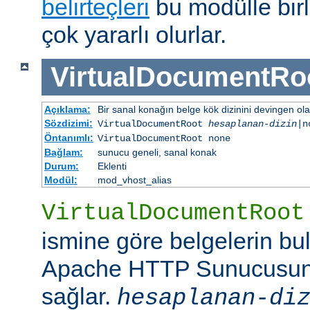
belirteçleri
bu modülle birl
çok yararlı olurlar.
VirtualDocumentRo
Açıklama:
Bir sanal konağın belge kök dizinini devingen ola
Sözdizimi:
VirtualDocumentRoot
hesaplanan-dizin
|n
Öntanımlı:
VirtualDocumentRoot none
Bağlam:
sunucu geneli, sanal konak
Durum:
Eklenti
Modül:
mod_vhost_alias
VirtualDocumentRoot
ismine göre belgelerin bu
Apache HTTP Sunucusun
sağlar.
hesaplanan-di