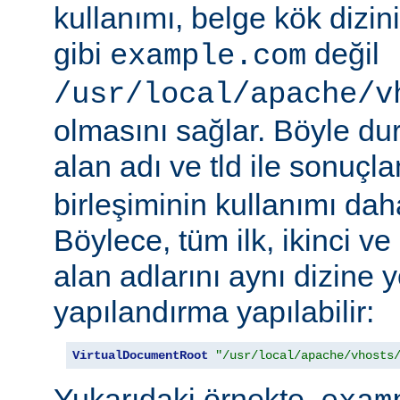
kullanımı, belge kök dizi
gibi
değil
example.com
/usr/local/apache/v
olmasını sağlar. Böyle d
alan adı ve tld ile sonuç
birleşiminin kullanımı daha 
Böylece, tüm ilk, ikinci v
alan adlarını aynı dizine 
yapılandırma yapılabilir:
VirtualDocumentRoot
"/usr/local/apache/vhosts
Yukarıdaki örnekte,