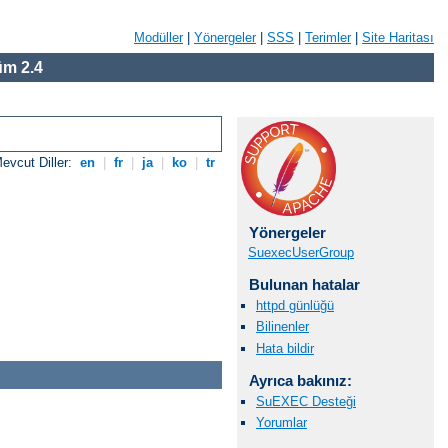
Modüller
|
Yönergeler
|
SSS
|
Terimler
|
Site Haritası
m 2.4
evcut Diller:
en
|
fr
|
ja
|
ko
|
tr
Yönergeler
SuexecUserGroup
Bulunan hatalar
httpd günlüğü
Bilinenler
Hata bildir
Ayrıca bakınız:
SuEXEC Desteği
Yorumlar