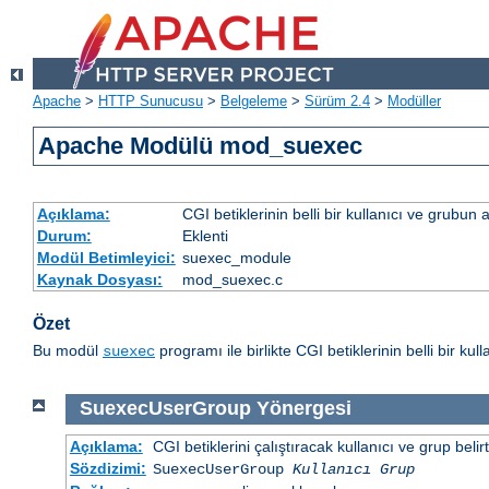
Apache
>
HTTP Sunucusu
>
Belgeleme
>
Sürüm 2.4
>
Modüller
Apache Modülü mod_suexec
Açıklama:
CGI betiklerinin belli bir kullanıcı ve grubun
Durum:
Eklenti
Modül Betimleyici:
suexec_module
Kaynak Dosyası:
mod_suexec.c
Özet
Bu modül
programı ile birlikte CGI betiklerinin belli bir k
suexec
SuexecUserGroup
Yönergesi
Açıklama:
CGI betiklerini çalıştıracak kullanıcı ve grup belirtil
Sözdizimi:
SuexecUserGroup
Kullanıcı Grup