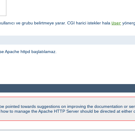
ullanıcı ve grubu belirtmeye yarar. CGI harici istekler hala
yönerge
User
işse Apache httpd başlatılamaz.
be pointed towards suggestions on improving the documentation or ser
n how to manage the Apache HTTP Server should be directed at either ou