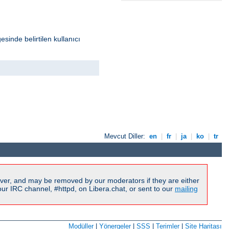
sinde belirtilen kullanıcı
Mevcut Diller:
en
|
fr
|
ja
|
ko
|
tr
ver, and may be removed by our moderators if they are either
r IRC channel, #httpd, on Libera.chat, or sent to our
mailing
Modüller
|
Yönergeler
|
SSS
|
Terimler
|
Site Haritası