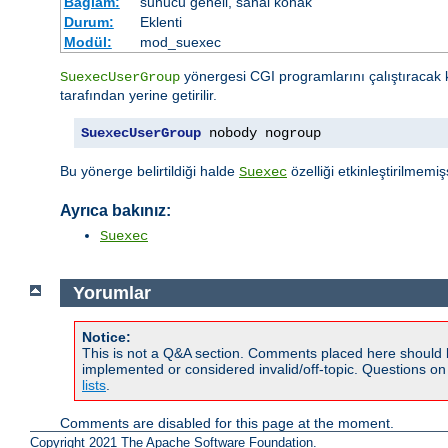
Bağlam:
sunucu geneli, sanal konak
Durum:
Eklenti
Modül:
mod_suexec
yönergesi CGI programlarını çalıştıracak k
SuexecUserGroup
tarafından yerine getirilir.
SuexecUserGroup
 nobody nogroup
Bu yönerge belirtildiği halde
özelliği etkinleştirilmem
Suexec
Ayrıca bakınız:
Suexec
Yorumlar
Notice:
This is not a Q&A section. Comments placed here should 
implemented or considered invalid/off-topic. Questions o
lists
.
Comments are disabled for this page at the moment.
Copyright 2021 The Apache Software Foundation.