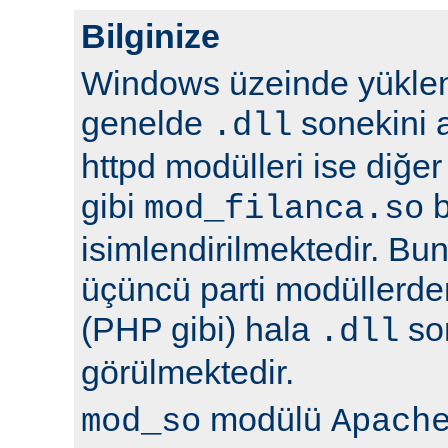
Bilginize
Windows üzeinde yüklene
genelde
sonekini a
.dll
httpd modülleri ise diğer
gibi
b
mod_filanca.so
isimlendirilmektedir. Bunu
üçüncü parti modüllerden
(PHP gibi) hala
son
.dll
görülmektedir.
modülü
mod_so
Apach