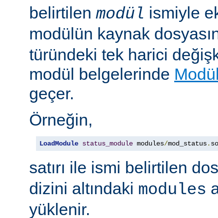
belirtilen
ismiyle e
modül
modülün kaynak dosyası
türündeki tek harici değiş
modül belgelerinde
Modül
geçer.
Örneğin,
LoadModule
status_module
 modules
/
mod_status
.
s
satırı ile ismi belirtilen d
dizini altındaki
a
modules
yüklenir.