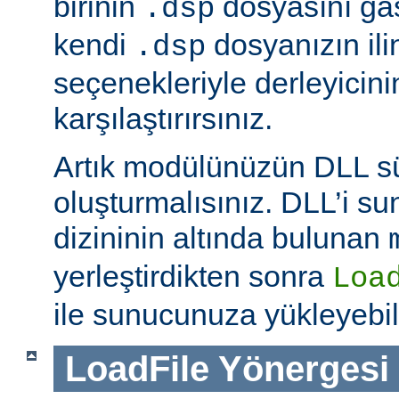
birinin
dosyasını ga
.dsp
kendi
dosyanızın ili
.dsp
seçenekleriyle derleyicinin
karşılaştırırsınız.
Artık modülünüzün DLL 
oluşturmalısınız. DLL’i 
dizininin altında bulunan
yerleştirdikten sonra
Loa
ile sunucunuza yükleyebili
LoadFile
Yönergesi