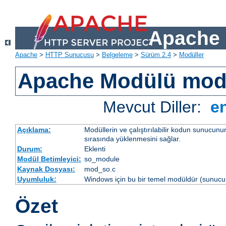
Apache 
Apache
>
HTTP Sunucusu
>
Belgeleme
>
Sürüm 2.4
>
Modüller
Apache Modülü mo
Mevcut Diller:
e
Açıklama:
Modüllerin ve çalıştırılabilir kodun sunucun
sırasında yüklenmesini sağlar.
Durum:
Eklenti
Modül Betimleyici:
so_module
Kaynak Dosyası:
mod_so.c
Uyumluluk:
Windows için bu bir temel modüldür (sunucu 
Özet