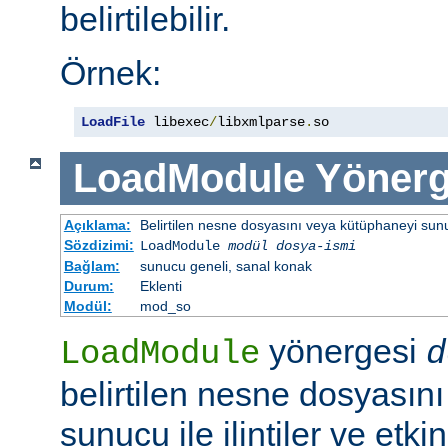
belirtilebilir.
Örnek:
LoadFile
 libexec
/
libxmlparse
.
so
LoadModule
Yönerg
Açıklama:
Belirtilen nesne dosyasını veya kütüphaneyi sunucu 
Sözdizimi:
LoadModule
modül dosya-ismi
Bağlam:
sunucu geneli, sanal konak
Durum:
Eklenti
Modül:
mod_so
yönergesi
LoadModule
d
belirtilen nesne dosyasın
sunucu ile ilintiler ve etki