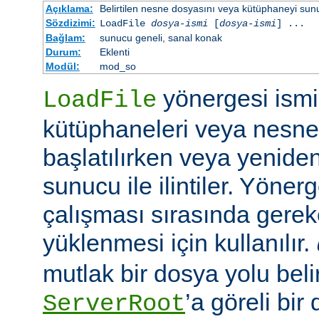
Açıklama:
Belirtilen nesne dosyasını veya kütüphaneyi sunucu 
Sözdizimi:
LoadFile
dosya-ismi
[
dosya-ismi
] ...
Bağlam:
sunucu geneli, sanal konak
Durum:
Eklenti
Modül:
mod_so
yönergesi ismi 
LoadFile
kütüphaneleri veya nesne
başlatılırken veya yeniden
sunucu ile ilintiler. Yöner
çalışması sırasında gerek
yüklenmesi için kullanılır.
mutlak bir dosya yolu belir
’a göreli bir
ServerRoot