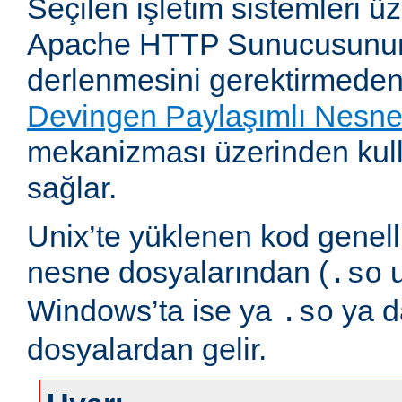
Seçilen işletim sistemleri 
Apache HTTP Sunucusunun
derlenmesini gerektirmeden
Devingen Paylaşımlı Nesn
mekanizması üzerinden kull
sağlar.
Unix’te yüklenen kod genell
nesne dosyalarından (
u
.so
Windows’ta ise ya
ya 
.so
dosyalardan gelir.