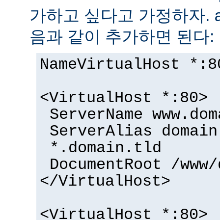
가하고 싶다고 가정하자.
음과 같이 추가하면 된다:
NameVirtualHost *:8
<VirtualHost *:80>
ServerName www.dom
ServerAlias domain
*.domain.tld
DocumentRoot /www/
</VirtualHost>
<VirtualHost *:80>