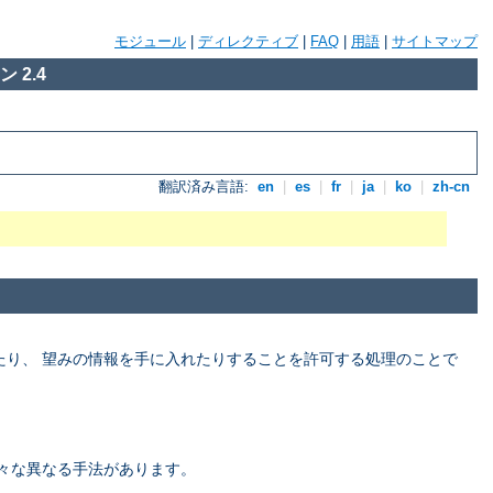
モジュール
|
ディレクティブ
|
FAQ
|
用語
|
サイトマップ
 2.4
翻訳済み言語:
en
|
es
|
fr
|
ja
|
ko
|
zh-cn
たり、 望みの情報を手に入れたりすることを許可する処理のことで
々な異なる手法があります。