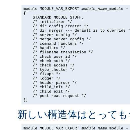
module MODULE_VAR_EXPORT 
module_name
_module =

{

    STANDARD_MODULE_STUFF,

    /* initializer */

    /* dir config creater */

    /* dir merger --- default is to override *
    /* server config */

    /* merge server config */

    /* command handlers */

    /* handlers */

    /* filename translation */

    /* check_user_id */

    /* check auth */

    /* check access */

    /* type_checker */

    /* fixups */

    /* logger */

    /* header parser */

    /* child_init */

    /* child_exit */

    /* post read-request */

};
新しい構造体はとっても
module MODULE_VAR_EXPORT 
module_name
_module =
