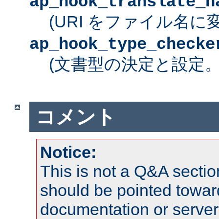
ap_hook_translate_n
(URI をファイル名に
ap_hook_type_checke
(文書型の決定と設定
コメント
Notice:
This is not a Q&A sect
should be pointed towar
documentation or serve