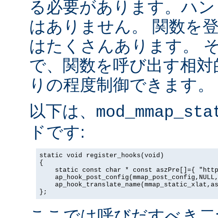
る必要があります。ハン
はありません。 関数を
はたくさんあります。 
で、関数を呼び出す相対
りの程度制御できます。
以下は、
mod_mmap_sta
ドです:
static void register_hooks(void)

{

    static const char * const aszPre[]={ "http
    ap_hook_post_config(mmap_post_config,NULL,
    ap_hook_translate_name(mmap_static_xlat,as
};
ここでは呼びだすべき二