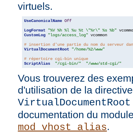
virtuels.
UseCanonicalName
Off
LogFormat
"%V %h %l %u %t \"%r\" %s %b"
CustomLog
"logs/access_log"
 vcommon

# insertion d'une partie du nom du serveur da
VirtualDocumentRoot
"/home/%2/www"
# répertoire cgi-bin unique
ScriptAlias
"/cgi-bin/"
"/www/std-cgi/"
Vous trouverez des exemp
d'utilisation de la directive
VirtualDocumentRoot
documentation du modul
.
mod_vhost_alias