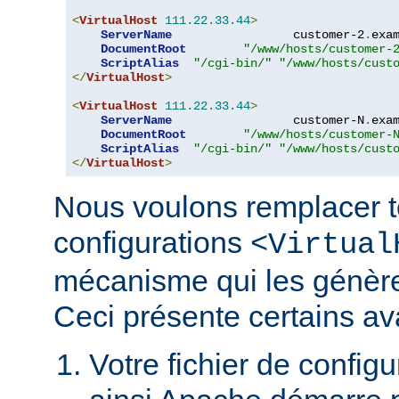
<
VirtualHost
111.22
.
33.44
>
ServerName
                 customer-2
.
exa
DocumentRoot
"/www/hosts/customer-
ScriptAlias
"/cgi-bin/"
"/www/hosts/cust
</
VirtualHost
>
<
VirtualHost
111.22
.
33.44
>
ServerName
                 customer-N
.
exa
DocumentRoot
"/www/hosts/customer-
ScriptAlias
"/cgi-bin/"
"/www/hosts/cust
</
VirtualHost
>
Nous voulons remplacer t
configurations
<Virtual
mécanisme qui les génèr
Ceci présente certains av
Votre fichier de configur