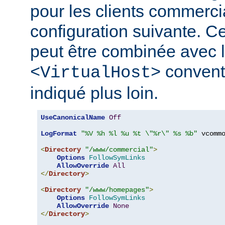
pour les clients commerci
configuration suivante. Ce
peut être combinée avec l
convent
<VirtualHost>
indiqué plus loin.
UseCanonicalName
Off
LogFormat
"%V %h %l %u %t \"%r\" %s %b"
 vcommo
<
Directory
"/www/commercial"
>
Options
FollowSymLinks
AllowOverride
All
</
Directory
>
<
Directory
"/www/homepages"
>
Options
FollowSymLinks
AllowOverride
None
</
Directory
>