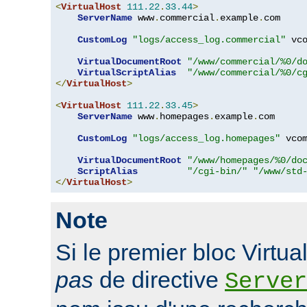
<
VirtualHost
111.22
.
33.44
>
ServerName
 www
.
commercial
.
example
.
com

CustomLog
"logs/access_log.commercial"
 vco
VirtualDocumentRoot
"/www/commercial/%0/d
VirtualScriptAlias
"/www/commercial/%0/c
</
VirtualHost
>
<
VirtualHost
111.22
.
33.45
>
ServerName
 www
.
homepages
.
example
.
com

CustomLog
"logs/access_log.homepages"
 vcom
VirtualDocumentRoot
"/www/homepages/%0/do
ScriptAlias
"/cgi-bin/"
"/www/std
</
VirtualHost
>
Note
Si le premier bloc Virtu
pas
de directive
Server