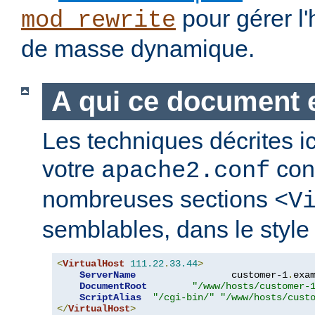
pour gérer l
mod_rewrite
de masse dynamique.
A qui ce document e
Les techniques décrites i
votre
cont
apache2.conf
nombreuses sections
<V
semblables, dans le style 
<
VirtualHost
111.22
.
33.44
>
ServerName
                 customer-1
.
exa
DocumentRoot
"/www/hosts/customer-
ScriptAlias
"/cgi-bin/"
"/www/hosts/cust
</
VirtualHost
>