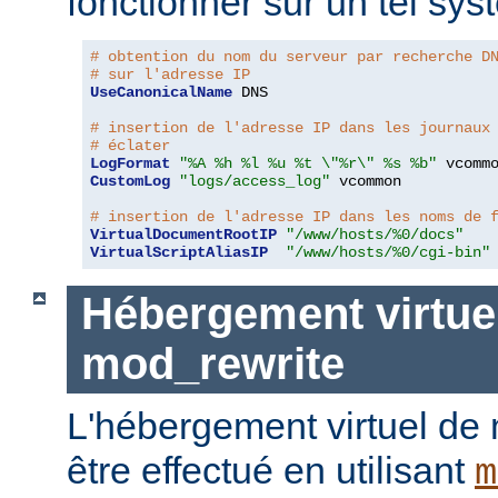
fonctionner sur un tel sys
# obtention du nom du serveur par recherche D
# sur l'adresse IP
UseCanonicalName
 DNS

# insertion de l'adresse IP dans les journaux
# éclater
LogFormat
"%A %h %l %u %t \"%r\" %s %b"
CustomLog
"logs/access_log"
 vcommon

# insertion de l'adresse IP dans les noms de 
VirtualDocumentRootIP
"/www/hosts/%0/docs"
VirtualScriptAliasIP
"/www/hosts/%0/cgi-bin"
Hébergement virtue
mod_rewrite
L'hébergement virtuel de
être effectué en utilisant
m