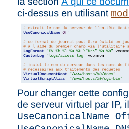
la section
À qui ce docume
ci-dessus en utilisant
mod
# extrait le nom du serveur de l'en-tête Host
UseCanonicalName
Off
# ce format de journal peut être éclaté en jo
# à l'aide du premier champ via l'utilitaire 
LogFormat
"%V %h %l %u %t \"%r\" %s %b"
CustomLog
"logs/access_log"
 vcommon

# inclut le nom du serveur dans les noms de f
# nécessaires aux traitements des requêtes
VirtualDocumentRoot
"/www/hosts/%0/docs"
VirtualScriptAlias
"/www/hosts/%0/cgi-bin"
Pour changer cette config
de serveur virtuel par IP, i
UseCanonicalName Of