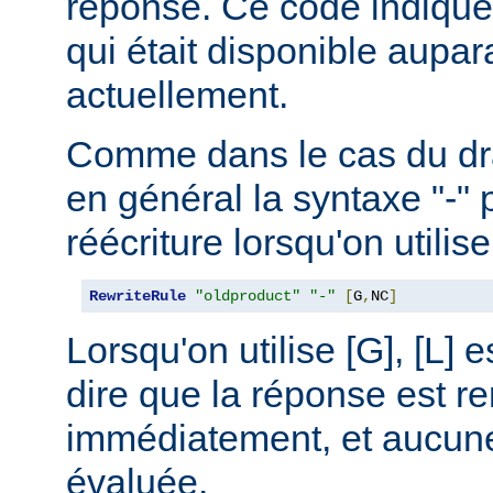
réponse. Ce code indique
qui était disponible aupar
actuellement.
Comme dans le cas du drap
en général la syntaxe "-" 
réécriture lorsqu'on utilis
RewriteRule
"oldproduct"
"-"
[
G
,
NC
]
Lorsqu'on utilise [G], [L] es
dire que la réponse est r
immédiatement, et aucune 
évaluée.