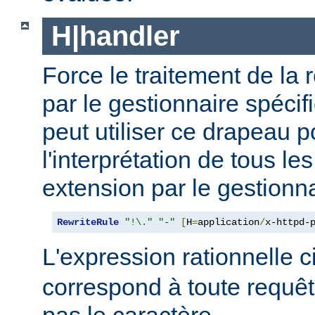
H|handler
Force le traitement de la 
par le gestionnaire spécif
peut utiliser ce drapeau p
l'interprétation de tous le
extension par le gestionna
RewriteRule
"!\."
"-"
[
H
=
application
/
x-httpd-
L'expression rationnelle 
correspond à toute requêt
pas le caractère
.