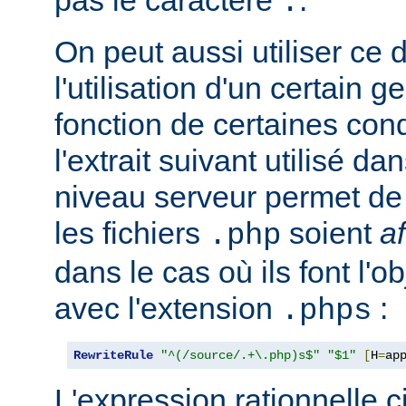
.
On peut aussi utiliser ce 
l'utilisation d'un certain g
fonction de certaines con
l'extrait suivant utilisé d
niveau serveur permet de 
les fichiers
soient
a
.php
dans le cas où ils font l'o
avec l'extension
:
.phps
RewriteRule
"^(/source/.+\.php)s$"
"$1"
[
H
=
ap
L'expression rationnelle c