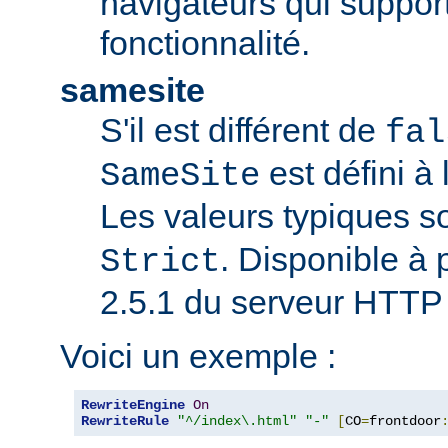
navigateurs qui support
fonctionnalité.
samesite
S'il est différent de
fal
est défini à 
SameSite
Les valeurs typiques s
. Disponible à p
Strict
2.5.1 du serveur HTTP
Voici un exemple :
RewriteEngine
On
RewriteRule
"^/index\.html"
"-"
[
CO
=
frontdoor