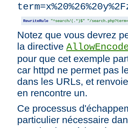
term=x%20%26%20y%2F
RewriteRule
"^search/(.*)$"
"/search.php?term
Notez que vous devrez peu
la directive
AllowEncod
pour que cet exemple part
car httpd ne permet pas 
dans les URLs, et renvoie 
en rencontre un.
Ce processus d'échappem
particulier nécessaire dan