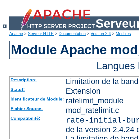
Serveu
Apache
>
Serveur HTTP
>
Documentation
>
Version 2.4
>
Modules
Module Apache mod_
Langues 
Limitation de la band
Description:
Extension
Statut:
ratelimit_module
Identificateur de Module:
mod_ratelimit.c
Fichier Source:
Compatibilité:
rate-initial-bu
de la version 2.4.24
La limitation de ban