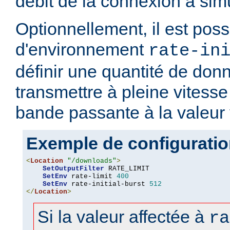
débit de la connexion à simu
Optionnellement, il est possi
d'environnement
rate-in
définir une quantité de don
transmettre à pleine vitesse 
bande passante à la valeur
Exemple de configurati
<
Location
"/downloads"
>
SetOutputFilter
 RATE_LIMIT

SetEnv
 rate-limit 
400
SetEnv
 rate-initial-burst 
512
</
Location
>
Si la valeur affectée à
ra