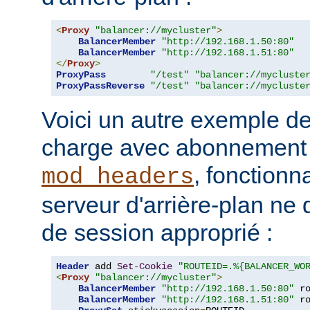
<
Proxy
"balancer://mycluster"
>
BalancerMember
"http://192.168.1.50:80"
BalancerMember
"http://192.168.1.51:80"
</
Proxy
>
ProxyPass
"/test"
"balancer://mycluste
ProxyPassReverse
"/test"
"balancer://mycluste
Voici un autre exemple de
charge avec abonnement u
, fonctionn
mod_headers
serveur d'arrière-plan ne 
de session approprié :
Header
 add 
Set
-
Cookie
"ROUTEID=.%{BALANCER_WO
<
Proxy
"balancer://mycluster"
>
BalancerMember
"http://192.168.1.50:80"
 r
BalancerMember
"http://192.168.1.51:80"
 r