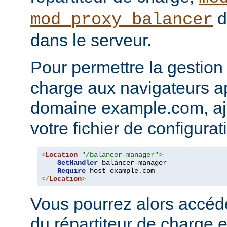
d
mod_proxy_balancer
dans le serveur.
Pour permettre la gestion 
charge aux navigateurs a
domaine example.com, ajo
votre fichier de configura
<
Location
"/balancer-manager"
>
SetHandler
 balancer-manager

Require
 host example
.
</
Location
>
Vous pourrez alors accéd
du répartiteur de charge e