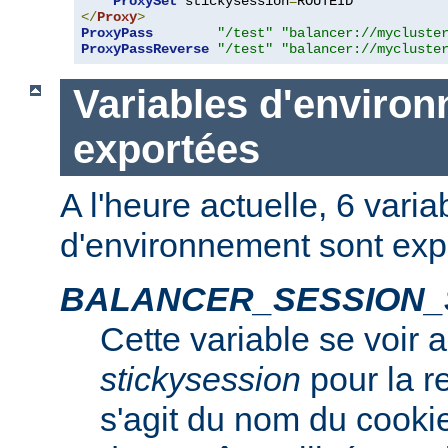
ProxySet
 stickysession
=
</
Proxy
>
ProxyPass
"/test"
"balancer://mycluste
ProxyPassReverse
"/test"
"balancer://mycluste
Variables d'enviro
exportées
A l'heure actuelle, 6 varia
d'environnement sont exp
BALANCER_SESSION_
Cette variable se voir 
stickysession
pour la r
s'agit du nom du cooki