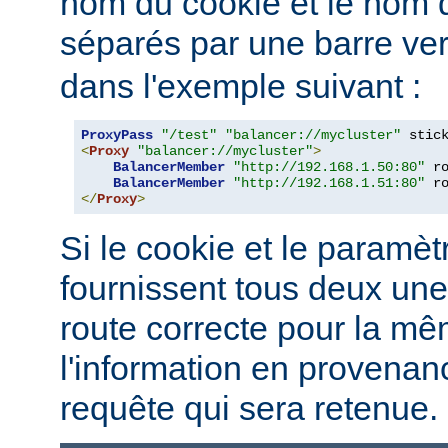
nom du cookie et le nom
séparés par une barre vert
dans l'exemple suivant :
ProxyPass
"/test"
"balancer://mycluster"
 stic
<
Proxy
"balancer://mycluster"
>
BalancerMember
"http://192.168.1.50:80"
 r
BalancerMember
"http://192.168.1.51:80"
 r
</
Proxy
>
Si le cookie et le paramèt
fournissent tous deux une
route correcte pour la mê
l'information en provena
requête qui sera retenue.