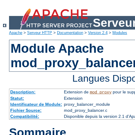
Serveu
Apache
>
Serveur HTTP
>
Documentation
>
Version 2.4
>
Modules
Module Apache
mod_proxy_balance
Langues Dispo
Description:
Extension de
pour le supp
mod_proxy
Statut:
Extension
Identificateur de Module:
proxy_balancer_module
Fichier Source:
mod_proxy_balancer.c
Compatibilité:
Disponible depuis la version 2.1 d'A
Sommaire